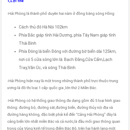
1,Lợi thế
-Hải Phòng là thành phố duyên hai nằm ở đồng bằng sông Hồng
Cách thủ đô Hà Nội 102km
Phía Bắc giáp tỉnh Hải Dương, phía Tây Nam giáp tỉnh
Thái Bình
Phía Đông là biển Đông với đường bờ biển dài 125km,
nơi có 5 cửa sông lớn là: Bạch Đằng,Cửa Cấm,Lạch
Tray,Văn Úc, và sông Thái Bình.
-Hải Phòng hiện nay là một trong những thành phố trực thuộc trung
ương-là đô thị loại 1 cấp quốc gia ,lớn thứ 2 Miền Bắc.
-Hải Phòng có hệ thống giao thông đa dạng gồm đủ 5 loại hình giao
thông: đường bộ, đường sắt,đường biển, đường thủy nội địa và
đường hàng không, đặc biệt phải kể đến “Cảng Hải Phòng” đây là
cảng biển lớn nhất miền Bắc và cả nước,là đầu mối giao thông quan
trọng của Vùng kinh tế trọng điểm Bắc Bộ, trên hai hành lang-một