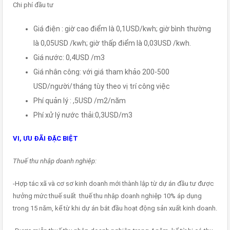
Chi phí đầu tư
Giá điện : giờ cao điểm là 0,1USD/kwh; giờ bình thường
là 0,05USD /kwh; giờ thấp điểm là 0,03USD /kwh.
Giá nước: 0,4USD /m3
Giá nhân công: với giá tham khảo 200-500
USD/người/tháng tùy theo vị trí công việc
Phí quản lý : ,5USD /m2/năm
Phí xử lý nước thải:0,3USD/m3
VI, ƯU ĐÃI ĐẶC BIỆT
Thuế thu nhập doanh nghiệp:
-Hợp tác xã và cơ sơ kinh doanh mới thành lập từ dự án đầu tư được
hưởng mức thuế suất thuế thu nhập doanh nghiệp 10% áp dụng
trong 15 năm, kể từ khi dự án bắt đầu hoạt động sản xuất kinh doanh.