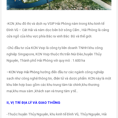
-KCN ,khu đô thị và dịch vụ VSIP Hải Phòng nằm trong khu kinh tế
Đình Vũ – Cát Hải và nằm dọc bên bờ sông Cấm , Hải Phòng là cảng
cửa ngõ của khu vực phía Bắc ra vịnh Bắc Bộ và thế giới.
-Chủ đầu tư của KCN Vsip là công ty liên doanh TNHH khu công
nghiệp Singapore, KCN Vsip thuộc thị trấn Núi Đèo,huyện Thủy
Nguyên, Thành phố Hải Phòng với quy mô : 1.600 ha
–
KCN Vsip Hải Phòng
hướng đến đầu tư các ngành công nghiệp
sạch như công nghệ thông tin, điện tử và dược phẩm. KCN này là một
khu liên hợp bao gồm các khu trung tâm tài chính,khu thương
mại,khu mua sắm ,khách sạn và trung tâm y tế…
II, VỊ TRÍ ĐỊA LÝ VÀ GIAO THÔNG
-Thuộc huyện Thủy Nguyên, khu kinh tế Đình Vũ, Thủy Nguyên, Hải