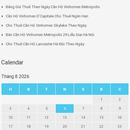
Bảng Giá Thuê Theo Ngày Căn Hộ Vinhomes Metropolis
Căn Hộ Vinhomes D’Capitale Cho Thuê Ngắn Hạn
Cho Thuê Căn Hộ Vinhomes Skylake Theo Ngày
Bán Căn Hộ Vinhomes Metropolis 29 Liễu Giai Hà Nội
Cho Thuê Căn Hộ Lancaster Hà Nội Theo Ngày
Calendar
Tháng 8 2026
H
B
T
N
S
B
C
1
2
3
4
5
6
7
8
9
10
11
12
13
14
15
16
17
18
19
20
21
22
23