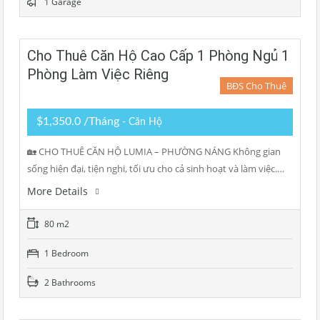
1 Garage
Cho Thuê Căn Hộ Cao Cấp 1 Phòng Ngủ 1
Phòng Làm Việc Riêng
BĐS Cho Thuê
$1,350.0 /Tháng
- Căn Hộ
🏡 CHO THUÊ CĂN HỘ LUMIA – PHƯỜNG NÁNG Không gian
sống hiện đại, tiện nghi, tối ưu cho cả sinh hoạt và làm việc.…
More Details
80 m2
1 Bedroom
2 Bathrooms