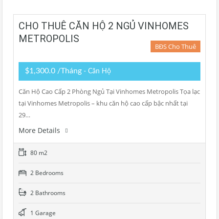
CHO THUÊ CĂN HỘ 2 NGỦ VINHOMES
METROPOLIS
BĐS Cho Thuê
$1,300.0 /Tháng
- Căn Hộ
Căn Hộ Cao Cấp 2 Phòng Ngủ Tại Vinhomes Metropolis Tọa lạc
tại Vinhomes Metropolis – khu căn hộ cao cấp bậc nhất tại
29…
More Details
80 m2
2 Bedrooms
2 Bathrooms
1 Garage