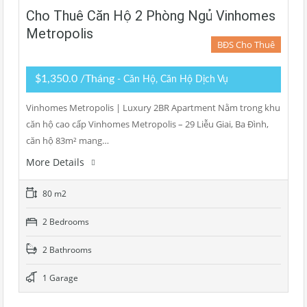
Cho Thuê Căn Hộ 2 Phòng Ngủ Vinhomes
Metropolis
BĐS Cho Thuê
$1,350.0 /Tháng
- Căn Hộ, Căn Hộ Dịch Vụ
Vinhomes Metropolis | Luxury 2BR Apartment Nằm trong khu
căn hộ cao cấp Vinhomes Metropolis – 29 Liễu Giai, Ba Đình,
căn hộ 83m² mang…
More Details
80 m2
2 Bedrooms
2 Bathrooms
1 Garage