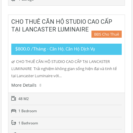
CHO THUÊ CĂN HỘ STUDIO CAO CẤP
TẠI LANCASTER LUMINAIRE
BĐS Cho Thuê
$800.0 /Tháng
- Căn Hộ, Căn Hộ Dịch Vụ
🌿 CHO THUÊ CĂN HỘ STUDIO CAO CẤP TẠI LANCASTER
LUMINAIRE Trải nghiệm không gian sống hiện đại và tinh tế
tại Lancaster Luminaire với…
More Details
48 M2
1 Bedroom
1 Bathroom