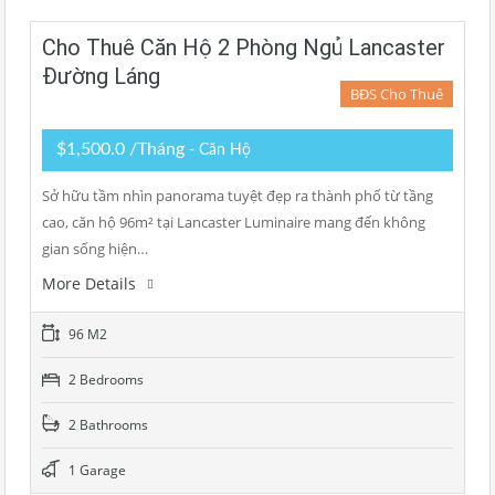
Cho Thuê Căn Hộ 2 Phòng Ngủ Lancaster
Đường Láng
BĐS Cho Thuê
$1,500.0 /Tháng
- Căn Hộ
Sở hữu tầm nhìn panorama tuyệt đẹp ra thành phố từ tầng
cao, căn hộ 96m² tại Lancaster Luminaire mang đến không
gian sống hiện…
More Details
96 M2
2 Bedrooms
2 Bathrooms
1 Garage