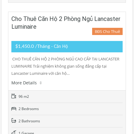
Cho Thuê Căn Hộ 2 Phòng Ngủ Lancaster
Luminaire
BĐS Cho Thuê
$1,450.0 /Tháng
- Căn Hộ
CHO THUÊ CĂN HỘ 2 PHÒNG NGỦ CAO CẤP TẠI LANCASTER
LUMINAIRE Trải nghiệm không gian sống đẳng cấp tại
Lancaster Luminaire với căn hộ…
More Details
96 m2
2 Bedrooms
2 Bathrooms
1 Garage