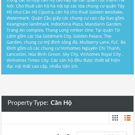
Nội. Cho thuê căn hộ hà nội tại các tòa chung cư quận Tây
Hồ như Căn Hộ Ciputra, căn hộ cho thuê Golden westlake,
Watermark. Quận Cầu giấy các chung cư cao cấp bao gồm,
Keangnam landmark, Indochina Plaza, Mandarin Garden,
Trang An complex, Thang Long nmber One. Tại quận Từ
Liêm gồm các tòa Goldmark City, Golden Palace, The
Garden, chung cư mỹ đình sông đà, Mulberry Lane, FLC. Ba
Đình gồm có các chung cư Vinhomes Nguyên Chi Thanh,
Lancaster, Hòa Bình Green. Sky City, Vinhomes Royal City ,
Vinhomes Times City. Các căn hộ đều được thiết kế hiện
đại, nội thất cao cấp, nhiều tiện ích.
Property Type:
Căn Hộ