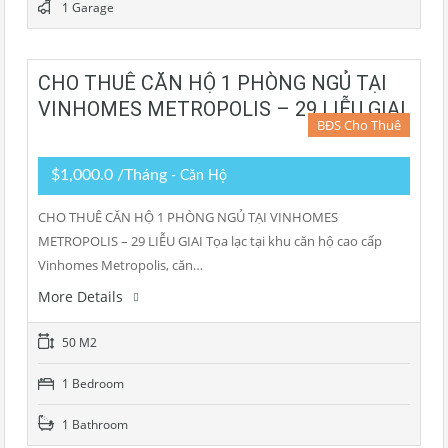
1 Garage
CHO THUÊ CĂN HỘ 1 PHÒNG NGỦ TẠI
VINHOMES METROPOLIS – 29 LIỄU GIAI
BĐS Cho Thuê
$1,000.0 /Tháng
- Căn Hộ
CHO THUÊ CĂN HỘ 1 PHÒNG NGỦ TẠI VINHOMES
METROPOLIS – 29 LIỄU GIAI Tọa lạc tại khu căn hộ cao cấp
Vinhomes Metropolis, căn…
More Details
50 M2
1 Bedroom
1 Bathroom