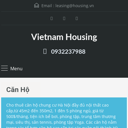
Email :
leasing@housing.vn
Vietnam Housing
0932237988
Menu
Căn Hộ
Cho thuê căn hộ chung cư Hà Nội đầy đủ nội thất cao
cấp,từ 45m2 đến 350m2, 1 đên 5 phòng ngủ, giá từ
500$/tháng, tiện ích bể bơi, phòng tập, trung tâm thương
mại, siêu thị, sân tennis, phòng tập Yoga. Các căn hộ nằm
trong các tổ hợp căn hộ cao cấp tại các quận nội thành Hà