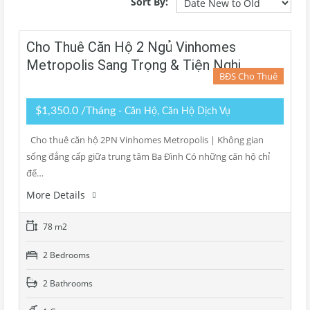
Sort By:
Cho Thuê Căn Hộ 2 Ngủ Vinhomes
Metropolis Sang Trọng & Tiện Nghi
BĐS Cho Thuê
$1,350.0 /Tháng
- Căn Hộ, Căn Hộ Dịch Vụ
Cho thuê căn hộ 2PN Vinhomes Metropolis | Không gian
sống đẳng cấp giữa trung tâm Ba Đình Có những căn hộ chỉ
để…
More Details
78 m2
2 Bedrooms
2 Bathrooms