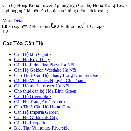
Căn hộ Hong Kong Tower 2 phòng ngủ Căn hộ Hong Kong Tower
2 phòng ngủ là một căn hộ đẹp với tổng diện tích khoảng…
More Details
75 sq.m
2 Bedrooms
2 Bathrooms
1 Garage
1
2
Các Tòa Căn Hộ
Căn Hộ khu Ciputra
Căn Hộ Royal City
Căn Hộ Indochina Plaza Hà Nội
Căn Hộ Golden Westlake Hà Nội
Cho Thuê Căn Hộ Thăng Long Number One
Căn Hộ Vinhomes Nguyễn Chí Thanh
Căn Hộ tòa Lancaster Hà Nội
Cho thuê căn hộ Hòa Bình Green
Căn Hộ Green Stars
Căn Hộ Tràng An Complex
Cho Thuê Căn Hộ Home City
Căn Hộ Imperia Garden
Căn Hộ Goldmark City
Căn Hộ Ecopark
Biệt Thự Vinhomes Riverside