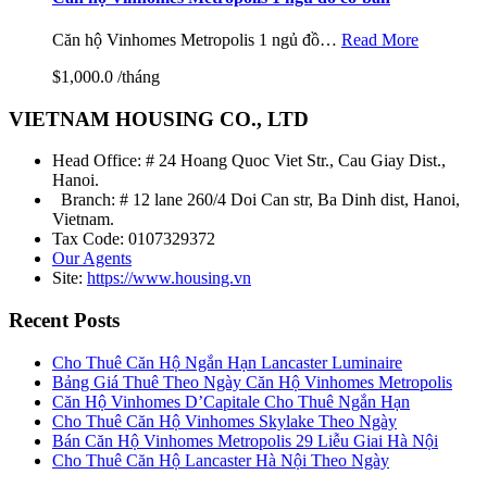
Căn hộ Vinhomes Metropolis 1 ngủ đồ…
Read More
$1,000.0 /tháng
VIETNAM HOUSING CO., LTD
Head Office: # 24 Hoang Quoc Viet Str., Cau Giay Dist.,
Hanoi.
Branch: # 12 lane 260/4 Doi Can str, Ba Dinh dist, Hanoi,
Vietnam.
Tax Code: 0107329372
Our Agents
Site:
https://www.housing.vn
Recent Posts
Cho Thuê Căn Hộ Ngắn Hạn Lancaster Luminaire
Bảng Giá Thuê Theo Ngày Căn Hộ Vinhomes Metropolis
Căn Hộ Vinhomes D’Capitale Cho Thuê Ngắn Hạn
Cho Thuê Căn Hộ Vinhomes Skylake Theo Ngày
Bán Căn Hộ Vinhomes Metropolis 29 Liễu Giai Hà Nội
Cho Thuê Căn Hộ Lancaster Hà Nội Theo Ngày