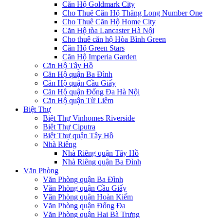
Căn Hộ Goldmark City
Cho Thuê Căn Hộ Thăng Long Number One
Cho Thuê Căn Hộ Home City
Căn Hộ tòa Lancaster Hà Nội
Cho thuê căn hộ Hòa Bình Green
Căn Hộ Green Stars
Căn Hộ Imperia Garden
Căn Hộ Tây Hồ
Căn Hộ quận Ba Đình
Căn Hộ quận Cầu Giấy
Căn Hộ quận Đống Đa Hà Nội
Căn Hộ quận Từ Liêm
Biệt Thự
Biệt Thự Vinhomes Riverside
Biệt Thự Ciputra
Biệt Thự quận Tây Hồ
Nhà Riêng
Nhà Riêng quận Tây Hồ
Nhà Riêng quận Ba Đình
Văn Phòng
Văn Phòng quận Ba Đình
Văn Phòng quận Cầu Giấy
Văn Phòng quận Hoàn Kiếm
Văn Phòng quận Đống Đa
Văn Phòng quận Hai Bà Trưng