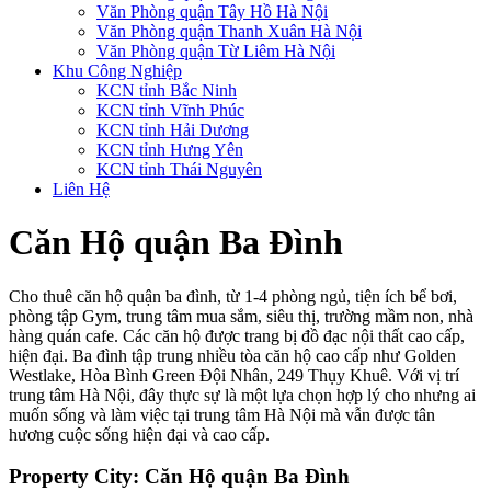
Văn Phòng quận Tây Hồ Hà Nội
Văn Phòng quận Thanh Xuân Hà Nội
Văn Phòng quận Từ Liêm Hà Nội
Khu Công Nghiệp
KCN tỉnh Bắc Ninh
KCN tỉnh Vĩnh Phúc
KCN tỉnh Hải Dương
KCN tỉnh Hưng Yên
KCN tỉnh Thái Nguyên
Liên Hệ
Căn Hộ quận Ba Đình
Cho thuê căn hộ quận ba đình, từ 1-4 phòng ngủ, tiện ích bể bơi,
phòng tập Gym, trung tâm mua sắm, siêu thị, trường mầm non, nhà
hàng quán cafe. Các căn hộ được trang bị đồ đạc nội thất cao cấp,
hiện đại. Ba đình tập trung nhiều tòa căn hộ cao cấp như Golden
Westlake, Hòa Bình Green Đội Nhân, 249 Thụy Khuê. Với vị trí
trung tâm Hà Nội, đây thực sự là một lựa chọn hợp lý cho nhưng ai
muốn sống và làm việc tại trung tâm Hà Nội mà vẫn được tân
hương cuộc sống hiện đại và cao cấp.
Property City:
Căn Hộ quận Ba Đình