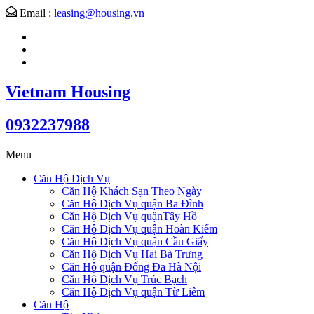
Email :
leasing@housing.vn
Vietnam Housing
0932237988
Menu
Căn Hộ Dịch Vụ
Căn Hộ Khách Sạn Theo Ngày
Căn Hộ Dịch Vụ quận Ba Đình
Căn Hộ Dịch Vụ quậnTây Hồ
Căn Hộ Dịch Vụ quận Hoàn Kiếm
Căn Hộ Dịch Vụ quận Cầu Giấy
Căn Hộ Dịch Vụ Hai Bà Trưng
Căn Hộ quận Đống Đa Hà Nội
Căn Hộ Dịch Vụ Trúc Bạch
Căn Hộ Dịch Vụ quận Từ Liêm
Căn Hộ