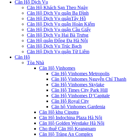
Căn Hộ Dịch Vụ
Căn Hộ Khách Sạn Theo Ngày
Căn Hộ Dịch Vụ quận Ba Đình
Căn Hộ Dịch Vụ quậnTây Hồ
Căn Hộ Dịch Vụ quận Hoàn Kiếm
Căn Hộ Dịch Vụ quận Cầu Giấy
Căn Hộ Dịch Vụ Hai Bà Trưng
Căn Hộ quận Đống Đa Hà Nội
Căn Hộ Dịch Vụ Trúc Bạch
Căn Hộ Dịch Vụ quận Từ Liêm
Căn Hộ
Tòa Nhà
Căn Hộ Vinhomes
Căn Hộ Vinhomes Metropolis
Căn Hộ Vinhomes Nguyễn Chí Thanh
Căn Hộ Vinhomes Skylake
Căn Hộ Times City Park Hill
Căn Hộ Vinhomes D’Capitale
Căn Hộ Royal City
Căn hộ Vinhomes Gardenia
Căn Hộ khu Ciputra
Căn Hộ Indochina Plaza Hà Nội
Căn Hộ Golden Westlake Hà Nội
Cho thuê Căn Hộ Keangnam
Căn Hộ Tràng An Complex