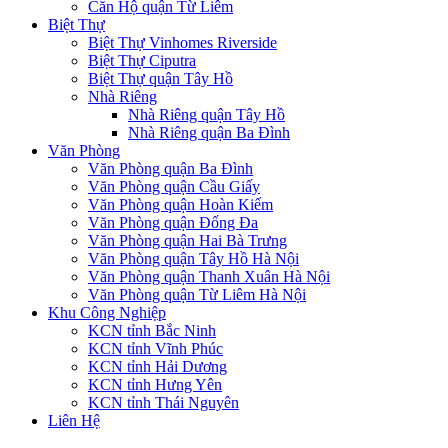
Căn Hộ quận Từ Liêm
Biệt Thự
Biệt Thự Vinhomes Riverside
Biệt Thự Ciputra
Biệt Thự quận Tây Hồ
Nhà Riêng
Nhà Riêng quận Tây Hồ
Nhà Riêng quận Ba Đình
Văn Phòng
Văn Phòng quận Ba Đình
Văn Phòng quận Cầu Giấy
Văn Phòng quận Hoàn Kiếm
Văn Phòng quận Đống Đa
Văn Phòng quận Hai Bà Trưng
Văn Phòng quận Tây Hồ Hà Nội
Văn Phòng quận Thanh Xuân Hà Nội
Văn Phòng quận Từ Liêm Hà Nội
Khu Công Nghiệp
KCN tỉnh Bắc Ninh
KCN tỉnh Vĩnh Phúc
KCN tỉnh Hải Dương
KCN tỉnh Hưng Yên
KCN tỉnh Thái Nguyên
Liên Hệ