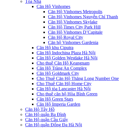
Tòa Nhà
Căn Hộ Vinhomes
Căn Hộ Vinhomes Metropolis
Căn Hộ Vinhomes Nguyễn Chí Thanh
Căn Hộ Vinhomes Skylake
Căn Hộ Times City Park Hill
Căn Hộ Vinhomes D’Capitale
Căn Hộ Royal City
Căn hộ Vinhomes Gardenia
Căn Hộ khu Ciputra
Căn Hộ Indochina Plaza Hà Nội
Căn Hộ Golden Westlake Hà Nội
Cho thuê Căn Hộ Keangnam
Căn Hộ Tràng An Complex
Căn Hộ Goldmark City
Cho Thuê Căn Hộ Thăng Long Number One
Cho Thuê Căn Hộ Home City
Căn Hộ tòa Lancaster Hà Nội
Cho thuê căn hộ Hòa Bình Green
Căn Hộ Green Stars
Căn Hộ Imperia Garden
Căn Hộ Tây Hồ
Căn Hộ quận Ba Đình
Căn Hộ quận Cầu Giấy
Căn Hộ quận Đống Đa Hà Nội