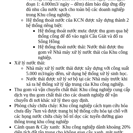
đoạn 1: 4.000m3/ ngày – đêm) đảm bảo đáp ứng đầy
đủ nhu cầu nước sạch cho toàn bộ các doanh nghiệp
trong Khu công nghiệp.
Hệ thống thoát nước của KCN được xây dựng thành 2
hệ thống riêng biệt:
Hệ thống thoát nước mưa: được thu gom qua hệ
thống cống để đổ vào ngòi Cầu Giát và đổ ra
Sông Hồng
Hệ thống thoát nước thải: Nước thải được thu
gom về Nhà máy xử lý nước thải của Khu công
nghiệp.
Xử lý nước thải:
Nhà máy xử lý nước thải được xây dựng với công suất
5.000 m3/ngày đêm, sử dụng hệ thống xử lý sinh học.
Nước thải được xử lý sơ bộ tại các Nhà máy trước khi
xả ra hệ thống xử lý tập trung của Khu công nghiệp.
Thu gom và vận chuyển chất thải: Khu công nghiệp cung cấp
dịch vụ thu gom chất thải cho các doanh nghiệp để vận
chuyển đi nơi khác xử lý theo quy định.
Phòng cháy chữa cháy: Khu công nghiệp cách trạm cứu hỏa
chưa đầy 7km và được trang bị hệ thống cứu hỏa tại chỗ với
các họng nước chữa cháy bố trí dọc các tuyến đường giao
thông trong khu công nghiệp
Cảnh quan & Cây xanh: Khu công nghiệp dành khoảng 20%
diện tích đất tập trung cho không gian cây xanh, mặt nước.