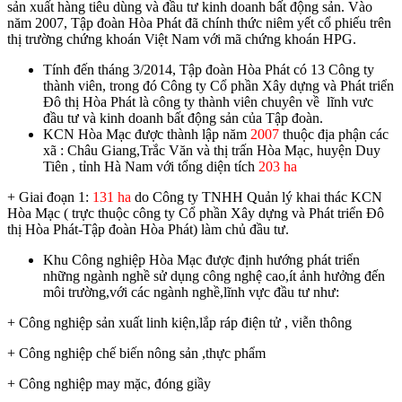
sản xuất hàng tiêu dùng và đầu tư kinh doanh bất động sản. Vào
năm 2007, Tập đoàn Hòa Phát đã chính thức niêm yết cổ phiếu trên
thị trường chứng khoán Việt Nam với mã chứng khoán HPG.
Tính đến tháng 3/2014, Tập đoàn Hòa Phát có 13 Công ty
thành viên, trong đó Công ty Cổ phần Xây dựng và Phát triển
Đô thị Hòa Phát là công ty thành viên chuyên về lĩnh vưc
đầu tư và kinh doanh bất động sản của Tập đoàn.
KCN Hòa Mạc được thành lập năm
2007
thuộc địa phận các
xã : Châu Giang,Trắc Văn và thị trấn Hòa Mạc, huyện Duy
Tiên , tỉnh Hà Nam với tổng diện tích
203 ha
+ Giai đoạn 1:
131 ha
do Công ty TNHH Quản lý khai thác KCN
Hòa Mạc ( trực thuộc công ty Cổ phần Xây dựng và Phát triển Đô
thị Hòa Phát-Tập đoàn Hòa Phát) làm chủ đầu tư.
Khu Công nghiệp Hòa Mạc được định hướng phát triển
những ngành nghề sử dụng công nghệ cao,ít ảnh hưởng đến
môi trường,với các ngành nghề,lĩnh vực đầu tư như:
+ Công nghiệp sản xuất linh kiện,lắp ráp điện tử , viễn thông
+ Công nghiệp chế biến nông sản ,thực phẩm
+ Công nghiệp may mặc, đóng giầy