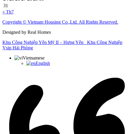
31
« Th7
Copyright © Vietnam Housing Co.,Ltd. All Rights Reserved.
Designed by Real Homes
Khu Công Nghiệp Yên Mỹ II – Hưng Yên
Khu Công Nghiệp
Vsip Hải Phòng
Vietnamese
English