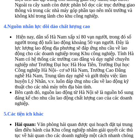
Ngoài ra cây xanh còn được phân bố dọc các trục đường giao
thông và trong các nhà máy góp phần tạo nên môi trường và
không khí trong lành cho khu công nghiệp.
4.Nguồn nhân lực dồi dào chất lượng cao
Hiện nay, dân số Hà Nam xấp xỉ 80 vạn người, trong đó số
người trong độ tuổi lao động khoảng 50 vạn người. Đây là
lực lượng lao động địa phương sẽ đáp ứng nhu cầu về lao
động cho các doanh nghiệp trong Khu công nghiệp. Tỉnh Hà
Nam có hệ thống các trường cao đẳng và dạy nghề chuyên
nghiệp như Trường Đại học Hà Hoa Tiên, Trường Đại học
Công nghiệp Hà Nội– cơ sở Hà Nam, Trường Cao Đẳng
nghề Hà Nam, Trung tâm dạy nghề và giới thiệu việc làm
huyện Lý Nhân, v.v. luôn đáp ứng nhu cầu về lao động kỹ
thuật cho các nhà máy trên địa bàn tỉnh.
Bên cạnh đó, nguồn lao động từ Hà Nội sẽ là nguồn bổ sung
đáng kể cho nhu cầu lao động chất lượng cao của các doanh
nghiệp.
5.Các tiện ích khác
Hải quan:
Văn phòng hải quan được qui hoạch đặt tại trung
tâm điều hành của Khu công nghiệp nhằm giải quyết các thủ
tục về hải quan cho các doanh nghiệp một cách nhanh chóng