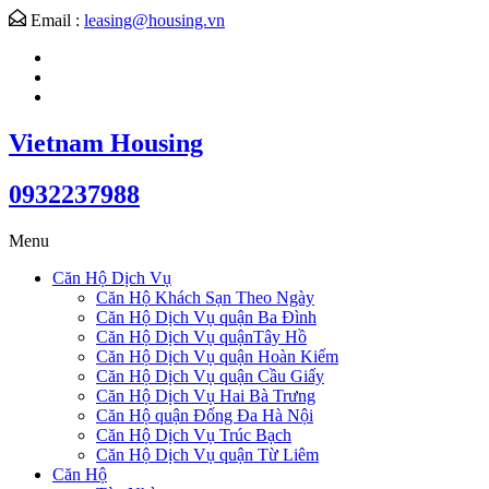
Email :
leasing@housing.vn
Vietnam Housing
0932237988
Menu
Căn Hộ Dịch Vụ
Căn Hộ Khách Sạn Theo Ngày
Căn Hộ Dịch Vụ quận Ba Đình
Căn Hộ Dịch Vụ quậnTây Hồ
Căn Hộ Dịch Vụ quận Hoàn Kiếm
Căn Hộ Dịch Vụ quận Cầu Giấy
Căn Hộ Dịch Vụ Hai Bà Trưng
Căn Hộ quận Đống Đa Hà Nội
Căn Hộ Dịch Vụ Trúc Bạch
Căn Hộ Dịch Vụ quận Từ Liêm
Căn Hộ