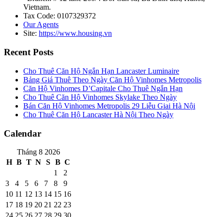
Vietnam.
Tax Code: 0107329372
Our Agents
Site:
https://www.housing.vn
Recent Posts
Cho Thuê Căn Hộ Ngắn Hạn Lancaster Luminaire
Bảng Giá Thuê Theo Ngày Căn Hộ Vinhomes Metropolis
Căn Hộ Vinhomes D’Capitale Cho Thuê Ngắn Hạn
Cho Thuê Căn Hộ Vinhomes Skylake Theo Ngày
Bán Căn Hộ Vinhomes Metropolis 29 Liễu Giai Hà Nội
Cho Thuê Căn Hộ Lancaster Hà Nội Theo Ngày
Calendar
Tháng 8 2026
H
B
T
N
S
B
C
1
2
3
4
5
6
7
8
9
10
11
12
13
14
15
16
17
18
19
20
21
22
23
24
25
26
27
28
29
30