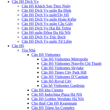
Căn Hộ Dịch Vụ
Căn Hộ Khách Sạn Theo Ngày
Căn Hộ Dịch Vụ quận Ba Đình
Căn Hộ Dịch Vụ quậnTây Hồ
Căn Hộ Dịch Vụ quận Hoàn Kiếm
Căn Hộ Dịch Vụ quận Cầu Giấy
Căn Hộ Dịch Vụ Hai Bà Trưng
Căn Hộ quận Đống Đa Hà Nội
Căn Hộ Dịch Vụ Trúc Bạch
Căn Hộ Dịch Vụ quận Từ Liêm
Căn Hộ
Tòa Nhà
Căn Hộ Vinhomes
Căn Hộ Vinhomes Metropolis
Căn Hộ Vinhomes Nguyễn Chí Thanh
Căn Hộ Vinhomes Skylake
Căn Hộ Times City Park Hill
Căn Hộ Vinhomes D’Capitale
Căn Hộ Royal City
Căn hộ Vinhomes Gardenia
Căn Hộ khu Ciputra
Căn Hộ Indochina Plaza Hà Nội
Căn Hộ Golden Westlake Hà Nội
Cho thuê Căn Hộ Keangnam
Căn Hộ Tràng An Complex