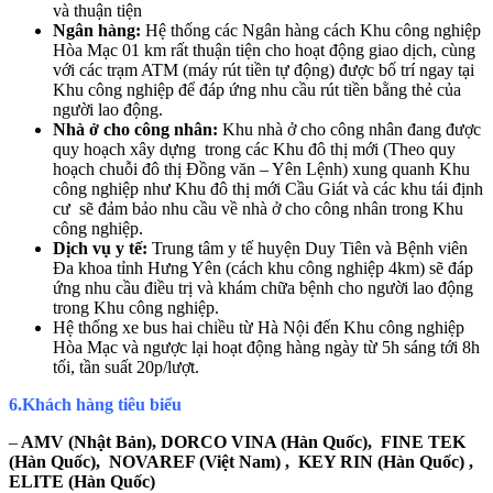
và thuận tiện
Ngân hàng:
Hệ thống các Ngân hàng cách Khu công nghiệp
Hòa Mạc 01 km rất thuận tiện cho hoạt động giao dịch, cùng
với các trạm ATM (máy rút tiền tự động) được bố trí ngay tại
Khu công nghiệp để đáp ứng nhu cầu rút tiền bằng thẻ của
người lao động.
Nhà ở cho công nhân:
Khu nhà ở cho công nhân đang được
quy hoạch xây dựng trong các Khu đô thị mới (Theo quy
hoạch chuỗi đô thị Đồng văn – Yên Lệnh) xung quanh Khu
công nghiệp như Khu đô thị mới Cầu Giát và các khu tái định
cư sẽ đảm bảo nhu cầu về nhà ở cho công nhân trong Khu
công nghiệp.
Dịch vụ y tế:
Trung tâm y tế huyện Duy Tiên và Bệnh viên
Đa khoa tỉnh Hưng Yên (cách khu công nghiệp 4km) sẽ đáp
ứng nhu cầu điều trị và khám chữa bệnh cho người lao động
trong Khu công nghiệp.
Hệ thống xe bus hai chiều từ Hà Nội đến Khu công nghiệp
Hòa Mạc và ngược lại hoạt động hàng ngày từ 5h sáng tới 8h
tối, tần suất 20p/lượt.
6.Khách hàng tiêu biểu
–
AMV (Nhật Bản), DORCO VINA (Hàn Quốc), FINE TEK
(Hàn Quốc),
NOVAREF (Việt Nam) , KEY RIN (Hàn Quốc) ,
ELITE (Hàn Quốc)