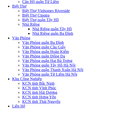
Căn Hộ quận Từ Liêm
Biệt Thự
Biệt Thự Vinhomes Riverside
Biệt Thự Ciputra
Biệt Thự quận Tây Hồ
Nhà Riêng
Nhà Riêng quận Tây Hồ
Nhà Riêng quận Ba Đình
Văn Phòng
Văn Phòng quận Ba Đình
Văn Phòng quận Cầu Giấy
Văn Phòng quận Hoàn Kiếm
Văn Phòng quận Đống Đa
Văn Phòng quận Hai Bà Trưng
Văn Phòng quận Tây Hồ Hà Nội
Văn Phòng quận Thanh Xuân Hà Nội
Văn Phòng quận Từ Liêm Hà Nội
Khu Công Nghiệp
KCN tỉnh Bắc Ninh
KCN tỉnh Vĩnh Phúc
KCN tỉnh Hải Dương
KCN tỉnh Hưng Yên
KCN tỉnh Thái Nguyên
Liên Hệ