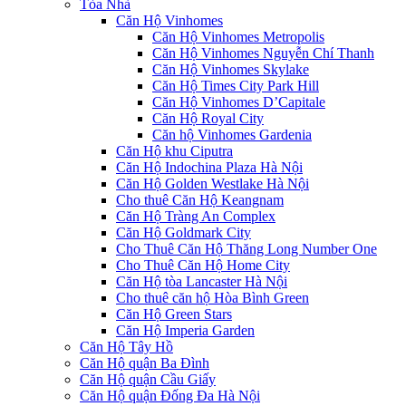
Tòa Nhà
Căn Hộ Vinhomes
Căn Hộ Vinhomes Metropolis
Căn Hộ Vinhomes Nguyễn Chí Thanh
Căn Hộ Vinhomes Skylake
Căn Hộ Times City Park Hill
Căn Hộ Vinhomes D’Capitale
Căn Hộ Royal City
Căn hộ Vinhomes Gardenia
Căn Hộ khu Ciputra
Căn Hộ Indochina Plaza Hà Nội
Căn Hộ Golden Westlake Hà Nội
Cho thuê Căn Hộ Keangnam
Căn Hộ Tràng An Complex
Căn Hộ Goldmark City
Cho Thuê Căn Hộ Thăng Long Number One
Cho Thuê Căn Hộ Home City
Căn Hộ tòa Lancaster Hà Nội
Cho thuê căn hộ Hòa Bình Green
Căn Hộ Green Stars
Căn Hộ Imperia Garden
Căn Hộ Tây Hồ
Căn Hộ quận Ba Đình
Căn Hộ quận Cầu Giấy
Căn Hộ quận Đống Đa Hà Nội