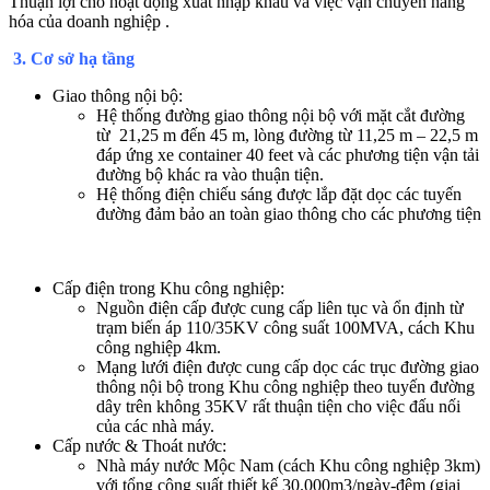
Thuận lợi cho hoạt động xuất nhập khẩu và việc vận chuyển hàng
hóa của doanh nghiệp .
3. Cơ sở hạ tầng
Giao thông nội bộ:
Hệ thống đường giao thông nội bộ với mặt cắt đường
từ 21,25 m đến 45 m, lòng đường từ 11,25 m – 22,5 m
đáp ứng xe container 40 feet và các phương tiện vận tải
đường bộ khác ra vào thuận tiện.
Hệ thống điện chiếu sáng được lắp đặt dọc các tuyến
đường đảm bảo an toàn giao thông cho các phương tiện
Cấp điện trong Khu công nghiệp:
Nguồn điện cấp được cung cấp liên tục và ổn định từ
trạm biến áp 110/35KV công suất 100MVA, cách Khu
công nghiệp 4km.
Mạng lưới điện được cung cấp dọc các trục đường giao
thông nội bộ trong Khu công nghiệp theo tuyến đường
dây trên không 35KV rất thuận tiện cho việc đấu nối
của các nhà máy.
Cấp nước & Thoát nước:
Nhà máy nước Mộc Nam (cách Khu công nghiệp 3km)
với tổng công suất thiết kế 30.000m3/ngày-đêm (giai