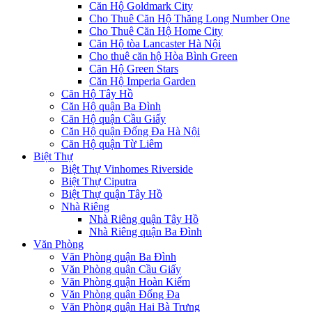
Căn Hộ Goldmark City
Cho Thuê Căn Hộ Thăng Long Number One
Cho Thuê Căn Hộ Home City
Căn Hộ tòa Lancaster Hà Nội
Cho thuê căn hộ Hòa Bình Green
Căn Hộ Green Stars
Căn Hộ Imperia Garden
Căn Hộ Tây Hồ
Căn Hộ quận Ba Đình
Căn Hộ quận Cầu Giấy
Căn Hộ quận Đống Đa Hà Nội
Căn Hộ quận Từ Liêm
Biệt Thự
Biệt Thự Vinhomes Riverside
Biệt Thự Ciputra
Biệt Thự quận Tây Hồ
Nhà Riêng
Nhà Riêng quận Tây Hồ
Nhà Riêng quận Ba Đình
Văn Phòng
Văn Phòng quận Ba Đình
Văn Phòng quận Cầu Giấy
Văn Phòng quận Hoàn Kiếm
Văn Phòng quận Đống Đa
Văn Phòng quận Hai Bà Trưng