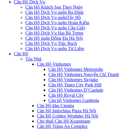
Căn Hộ Dịch Vụ
Căn Hộ Khách Sạn Theo Ngày
Căn Hộ Dịch Vụ quận Ba Đình
Căn Hộ Dịch Vụ quậnTây Hồ
Căn Hộ Dịch Vụ quận Hoàn Kiếm
Căn Hộ Dịch Vụ quận Cầu Giấy
Căn Hộ Dịch Vụ Hai Bà Trưng
Căn Hộ quận Đống Đa Hà Nội
Căn Hộ Dịch Vụ Trúc Bạch
Căn Hộ Dịch Vụ quận Từ Liêm
Căn Hộ
Tòa Nhà
Căn Hộ Vinhomes
Căn Hộ Vinhomes Metropolis
Căn Hộ Vinhomes Nguyễn Chí Thanh
Căn Hộ Vinhomes Skylake
Căn Hộ Times City Park Hill
Căn Hộ Vinhomes D’Capitale
Căn Hộ Royal City
Căn hộ Vinhomes Gardenia
Căn Hộ khu Ciputra
Căn Hộ Indochina Plaza Hà Nội
Căn Hộ Golden Westlake Hà Nội
Cho thuê Căn Hộ Keangnam
Căn Hộ Tràng An Complex