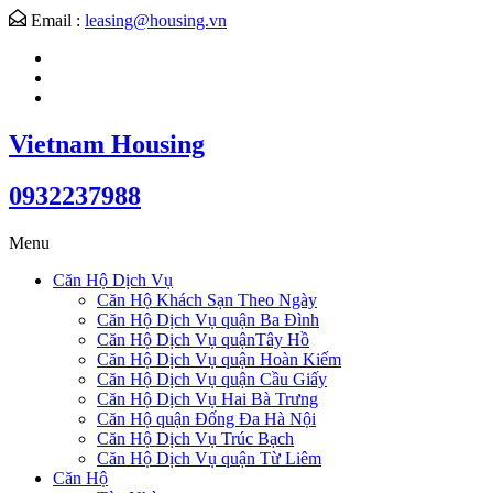
Email :
leasing@housing.vn
Vietnam Housing
0932237988
Menu
Căn Hộ Dịch Vụ
Căn Hộ Khách Sạn Theo Ngày
Căn Hộ Dịch Vụ quận Ba Đình
Căn Hộ Dịch Vụ quậnTây Hồ
Căn Hộ Dịch Vụ quận Hoàn Kiếm
Căn Hộ Dịch Vụ quận Cầu Giấy
Căn Hộ Dịch Vụ Hai Bà Trưng
Căn Hộ quận Đống Đa Hà Nội
Căn Hộ Dịch Vụ Trúc Bạch
Căn Hộ Dịch Vụ quận Từ Liêm
Căn Hộ