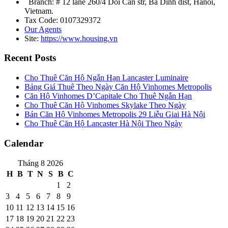
Branch: # 12 lane 260/4 Doi Can str, Ba Dinh dist, Hanoi,
Vietnam.
Tax Code: 0107329372
Our Agents
Site:
https://www.housing.vn
Recent Posts
Cho Thuê Căn Hộ Ngắn Hạn Lancaster Luminaire
Bảng Giá Thuê Theo Ngày Căn Hộ Vinhomes Metropolis
Căn Hộ Vinhomes D’Capitale Cho Thuê Ngắn Hạn
Cho Thuê Căn Hộ Vinhomes Skylake Theo Ngày
Bán Căn Hộ Vinhomes Metropolis 29 Liễu Giai Hà Nội
Cho Thuê Căn Hộ Lancaster Hà Nội Theo Ngày
Calendar
Tháng 8 2026
H
B
T
N
S
B
C
1
2
3
4
5
6
7
8
9
10
11
12
13
14
15
16
17
18
19
20
21
22
23