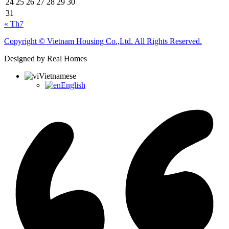
24
25
26
27
28
29
30
31
« Th7
Copyright © Vietnam Housing Co.,Ltd. All Rights Reserved.
Designed by Real Homes
Vietnamese
English