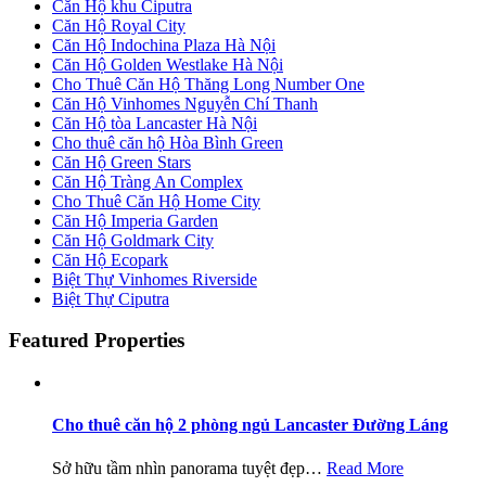
Căn Hộ khu Ciputra
Căn Hộ Royal City
Căn Hộ Indochina Plaza Hà Nội
Căn Hộ Golden Westlake Hà Nội
Cho Thuê Căn Hộ Thăng Long Number One
Căn Hộ Vinhomes Nguyễn Chí Thanh
Căn Hộ tòa Lancaster Hà Nội
Cho thuê căn hộ Hòa Bình Green
Căn Hộ Green Stars
Căn Hộ Tràng An Complex
Cho Thuê Căn Hộ Home City
Căn Hộ Imperia Garden
Căn Hộ Goldmark City
Căn Hộ Ecopark
Biệt Thự Vinhomes Riverside
Biệt Thự Ciputra
Featured Properties
Cho thuê căn hộ 2 phòng ngủ Lancaster Đường Láng
Sở hữu tầm nhìn panorama tuyệt đẹp…
Read More