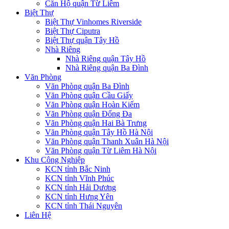
Căn Hộ quận Từ Liêm
Biệt Thự
Biệt Thự Vinhomes Riverside
Biệt Thự Ciputra
Biệt Thự quận Tây Hồ
Nhà Riêng
Nhà Riêng quận Tây Hồ
Nhà Riêng quận Ba Đình
Văn Phòng
Văn Phòng quận Ba Đình
Văn Phòng quận Cầu Giấy
Văn Phòng quận Hoàn Kiếm
Văn Phòng quận Đống Đa
Văn Phòng quận Hai Bà Trưng
Văn Phòng quận Tây Hồ Hà Nội
Văn Phòng quận Thanh Xuân Hà Nội
Văn Phòng quận Từ Liêm Hà Nội
Khu Công Nghiệp
KCN tỉnh Bắc Ninh
KCN tỉnh Vĩnh Phúc
KCN tỉnh Hải Dương
KCN tỉnh Hưng Yên
KCN tỉnh Thái Nguyên
Liên Hệ