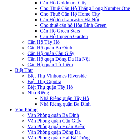
Căn Hộ Goldmark City
Cho Thuê Căn Hộ Thăng Long Number One
Cho Thuê Căn Hộ Home City
Căn Hộ tòa Lancaster Hà Nội
Cho thuê căn hộ Hòa Bình Green
Căn Hộ Green Stars
Căn Hộ Imperia Garden
Căn Hộ Tây Hồ
Căn Hộ quận Ba Đình
Căn Hộ quận Cầu Giấy
Căn Hộ quận Đống Đa Hà Nội
Căn Hộ quận Từ Liêm
Biệt Thự
Biệt Thự Vinhomes Riverside
Biệt Thự Ciputra
Biệt Thự quận Tây Hồ
Nhà Riêng
Nhà Riêng quận Tây Hồ
Nhà Riêng quận Ba Đình
Văn Phòng
Văn Phòng quận Ba Đình
Văn Phòng quận Cầu Giấy
Văn Phòng quận Hoàn Kiếm
Văn Phòng quận Đống Đa
Văn Phòng quận Hai Bà Trưng