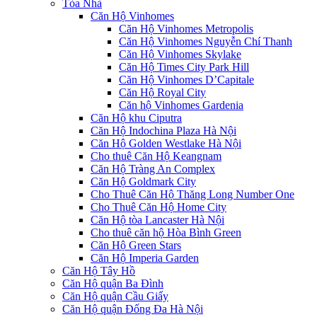
Tòa Nhà
Căn Hộ Vinhomes
Căn Hộ Vinhomes Metropolis
Căn Hộ Vinhomes Nguyễn Chí Thanh
Căn Hộ Vinhomes Skylake
Căn Hộ Times City Park Hill
Căn Hộ Vinhomes D’Capitale
Căn Hộ Royal City
Căn hộ Vinhomes Gardenia
Căn Hộ khu Ciputra
Căn Hộ Indochina Plaza Hà Nội
Căn Hộ Golden Westlake Hà Nội
Cho thuê Căn Hộ Keangnam
Căn Hộ Tràng An Complex
Căn Hộ Goldmark City
Cho Thuê Căn Hộ Thăng Long Number One
Cho Thuê Căn Hộ Home City
Căn Hộ tòa Lancaster Hà Nội
Cho thuê căn hộ Hòa Bình Green
Căn Hộ Green Stars
Căn Hộ Imperia Garden
Căn Hộ Tây Hồ
Căn Hộ quận Ba Đình
Căn Hộ quận Cầu Giấy
Căn Hộ quận Đống Đa Hà Nội