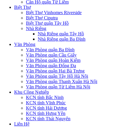
Căn Hộ quận Từ Liêm
Biệt Thự
Biệt Thự Vinhomes Riverside
Biệt Thự Ciputra
Biệt Thự quận Tây Hồ
Nhà Riêng
Nhà Riêng quận Tây Hồ
Nhà Riêng quận Ba Đình
Văn Phòng
Văn Phòng quận Ba Đình
Văn Phòng quận Cầu Giấy
Văn Phòng quận Hoàn Kiếm
Văn Phòng quận Đống Đa
Văn Phòng quận Hai Bà Trưng
Văn Phòng quận Tây Hồ Hà Nội
Văn Phòng quận Thanh Xuân Hà Nội
Văn Phòng quận Từ Liêm Hà Nội
Khu Công Nghiệp
KCN tỉnh Bắc Ninh
KCN tỉnh Vĩnh Phúc
KCN tỉnh Hải Dương
KCN tỉnh Hưng Yên
KCN tỉnh Thái Nguyên
Liên Hệ