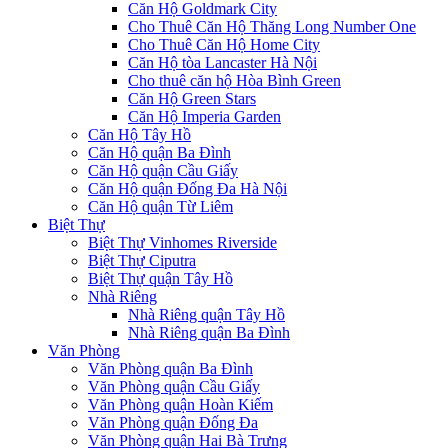
Căn Hộ Goldmark City
Cho Thuê Căn Hộ Thăng Long Number One
Cho Thuê Căn Hộ Home City
Căn Hộ tòa Lancaster Hà Nội
Cho thuê căn hộ Hòa Bình Green
Căn Hộ Green Stars
Căn Hộ Imperia Garden
Căn Hộ Tây Hồ
Căn Hộ quận Ba Đình
Căn Hộ quận Cầu Giấy
Căn Hộ quận Đống Đa Hà Nội
Căn Hộ quận Từ Liêm
Biệt Thự
Biệt Thự Vinhomes Riverside
Biệt Thự Ciputra
Biệt Thự quận Tây Hồ
Nhà Riêng
Nhà Riêng quận Tây Hồ
Nhà Riêng quận Ba Đình
Văn Phòng
Văn Phòng quận Ba Đình
Văn Phòng quận Cầu Giấy
Văn Phòng quận Hoàn Kiếm
Văn Phòng quận Đống Đa
Văn Phòng quận Hai Bà Trưng