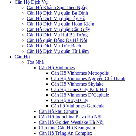
Căn Hộ Dịch Vụ
Căn Hộ Khách Sạn Theo Ngày
Căn Hộ Dịch Vụ quận Ba Đình
Căn Hộ Dịch Vụ quậnTây Hồ
Căn Hộ Dịch Vụ quận Hoàn Kiếm
Căn Hộ Dịch Vụ quận Cầu Giấy
Căn Hộ Dịch Vụ Hai Bà Trưng
Căn Hộ quận Đống Đa Hà Nội
Căn Hộ Dịch Vụ Trúc Bạch
Căn Hộ Dịch Vụ quận Từ Liêm
Căn Hộ
Tòa Nhà
Căn Hộ Vinhomes
Căn Hộ Vinhomes Metropolis
Căn Hộ Vinhomes Nguyễn Chí Thanh
Căn Hộ Vinhomes Skylake
Căn Hộ Times City Park Hill
Căn Hộ Vinhomes D’Capitale
Căn Hộ Royal City
Căn hộ Vinhomes Gardenia
Căn Hộ khu Ciputra
Căn Hộ Indochina Plaza Hà Nội
Căn Hộ Golden Westlake Hà Nội
Cho thuê Căn Hộ Keangnam
Căn Hộ Tràng An Complex