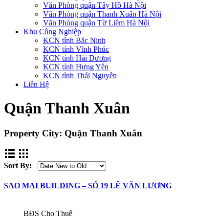
Văn Phòng quận Tây Hồ Hà Nội
Văn Phòng quận Thanh Xuân Hà Nội
Văn Phòng quận Từ Liêm Hà Nội
Khu Công Nghiệp
KCN tỉnh Bắc Ninh
KCN tỉnh Vĩnh Phúc
KCN tỉnh Hải Dương
KCN tỉnh Hưng Yên
KCN tỉnh Thái Nguyên
Liên Hệ
Quận Thanh Xuân
Property City:
Quận Thanh Xuân
Sort By:
SAO MAI BUILDING – SỐ 19 LÊ VĂN LƯƠNG
BĐS Cho Thuê