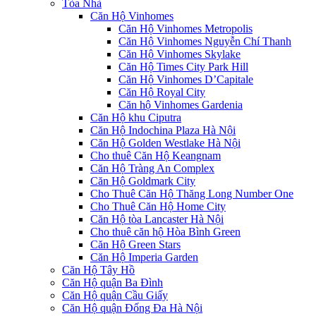
Tòa Nhà
Căn Hộ Vinhomes
Căn Hộ Vinhomes Metropolis
Căn Hộ Vinhomes Nguyễn Chí Thanh
Căn Hộ Vinhomes Skylake
Căn Hộ Times City Park Hill
Căn Hộ Vinhomes D’Capitale
Căn Hộ Royal City
Căn hộ Vinhomes Gardenia
Căn Hộ khu Ciputra
Căn Hộ Indochina Plaza Hà Nội
Căn Hộ Golden Westlake Hà Nội
Cho thuê Căn Hộ Keangnam
Căn Hộ Tràng An Complex
Căn Hộ Goldmark City
Cho Thuê Căn Hộ Thăng Long Number One
Cho Thuê Căn Hộ Home City
Căn Hộ tòa Lancaster Hà Nội
Cho thuê căn hộ Hòa Bình Green
Căn Hộ Green Stars
Căn Hộ Imperia Garden
Căn Hộ Tây Hồ
Căn Hộ quận Ba Đình
Căn Hộ quận Cầu Giấy
Căn Hộ quận Đống Đa Hà Nội