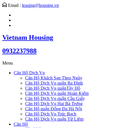
Email :
leasing@housing.vn
Vietnam Housing
0932237988
Menu
Căn Hộ Dịch Vụ
Căn Hộ Khách Sạn Theo Ngày
Căn Hộ Dịch Vụ quận Ba Đình
Căn Hộ Dịch Vụ quậnTây Hồ
Căn Hộ Dịch Vụ quận Hoàn Kiếm
Căn Hộ Dịch Vụ quận Cầu Giấy
Căn Hộ Dịch Vụ Hai Bà Trưng
Căn Hộ quận Đống Đa Hà Nội
Căn Hộ Dịch Vụ Trúc Bạch
Căn Hộ Dịch Vụ quận Từ Liêm
Căn Hộ