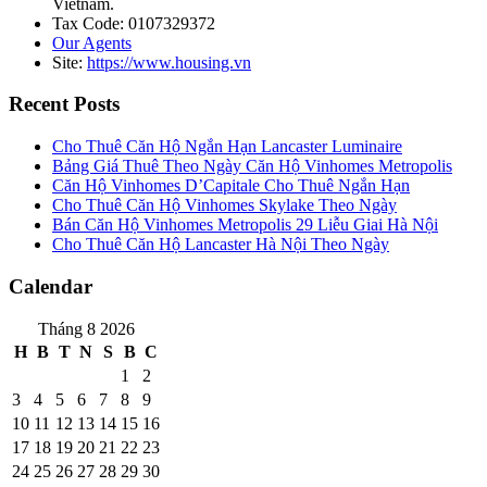
Vietnam.
Tax Code: 0107329372
Our Agents
Site:
https://www.housing.vn
Recent Posts
Cho Thuê Căn Hộ Ngắn Hạn Lancaster Luminaire
Bảng Giá Thuê Theo Ngày Căn Hộ Vinhomes Metropolis
Căn Hộ Vinhomes D’Capitale Cho Thuê Ngắn Hạn
Cho Thuê Căn Hộ Vinhomes Skylake Theo Ngày
Bán Căn Hộ Vinhomes Metropolis 29 Liễu Giai Hà Nội
Cho Thuê Căn Hộ Lancaster Hà Nội Theo Ngày
Calendar
Tháng 8 2026
H
B
T
N
S
B
C
1
2
3
4
5
6
7
8
9
10
11
12
13
14
15
16
17
18
19
20
21
22
23
24
25
26
27
28
29
30