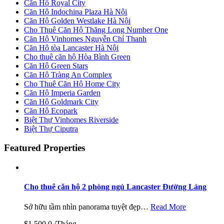
Căn Hộ Royal City
Căn Hộ Indochina Plaza Hà Nội
Căn Hộ Golden Westlake Hà Nội
Cho Thuê Căn Hộ Thăng Long Number One
Căn Hộ Vinhomes Nguyễn Chí Thanh
Căn Hộ tòa Lancaster Hà Nội
Cho thuê căn hộ Hòa Bình Green
Căn Hộ Green Stars
Căn Hộ Tràng An Complex
Cho Thuê Căn Hộ Home City
Căn Hộ Imperia Garden
Căn Hộ Goldmark City
Căn Hộ Ecopark
Biệt Thự Vinhomes Riverside
Biệt Thự Ciputra
Featured Properties
Cho thuê căn hộ 2 phòng ngủ Lancaster Đường Láng
Sở hữu tầm nhìn panorama tuyệt đẹp…
Read More
$1,500.0 /Tháng