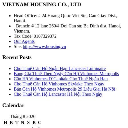
VIETNAM HOUSING CO., LTD
Head Office: # 24 Hoang Quoc Viet Str., Cau Giay Dist.,
Hanoi.
Branch: # 12 lane 260/4 Doi Can str, Ba Dinh dist, Hanoi,
Vietnam.
Tax Code: 0107329372
Our Agents
Site:
https://www.housing.vn
Recent Posts
Cho Thuê Căn Hộ Ngắn Hạn Lancaster Luminaire
Bảng Giá Thuê Theo Ngày Căn Hộ Vinhomes Metropolis
Căn Hộ Vinhomes D’Capitale Cho Thuê Ngắn Hạn
Cho Thuê Căn Hộ Vinhomes Skylake Theo Ngày
Bán Căn Hộ Vinhomes Metropolis 29 Liễu Giai Hà Nội
Cho Thuê Căn Hộ Lancaster Hà Nội Theo Ngày
Calendar
Tháng 8 2026
H
B
T
N
S
B
C