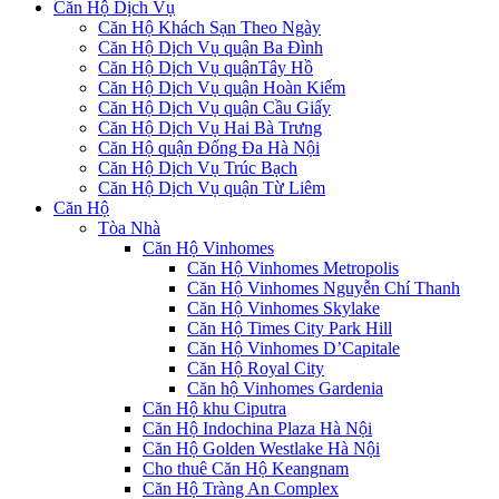
Căn Hộ Dịch Vụ
Căn Hộ Khách Sạn Theo Ngày
Căn Hộ Dịch Vụ quận Ba Đình
Căn Hộ Dịch Vụ quậnTây Hồ
Căn Hộ Dịch Vụ quận Hoàn Kiếm
Căn Hộ Dịch Vụ quận Cầu Giấy
Căn Hộ Dịch Vụ Hai Bà Trưng
Căn Hộ quận Đống Đa Hà Nội
Căn Hộ Dịch Vụ Trúc Bạch
Căn Hộ Dịch Vụ quận Từ Liêm
Căn Hộ
Tòa Nhà
Căn Hộ Vinhomes
Căn Hộ Vinhomes Metropolis
Căn Hộ Vinhomes Nguyễn Chí Thanh
Căn Hộ Vinhomes Skylake
Căn Hộ Times City Park Hill
Căn Hộ Vinhomes D’Capitale
Căn Hộ Royal City
Căn hộ Vinhomes Gardenia
Căn Hộ khu Ciputra
Căn Hộ Indochina Plaza Hà Nội
Căn Hộ Golden Westlake Hà Nội
Cho thuê Căn Hộ Keangnam
Căn Hộ Tràng An Complex