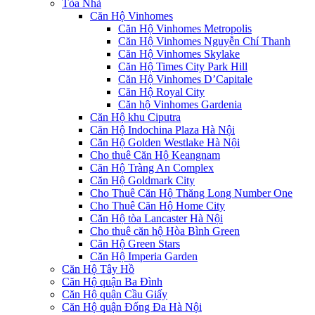
Tòa Nhà
Căn Hộ Vinhomes
Căn Hộ Vinhomes Metropolis
Căn Hộ Vinhomes Nguyễn Chí Thanh
Căn Hộ Vinhomes Skylake
Căn Hộ Times City Park Hill
Căn Hộ Vinhomes D’Capitale
Căn Hộ Royal City
Căn hộ Vinhomes Gardenia
Căn Hộ khu Ciputra
Căn Hộ Indochina Plaza Hà Nội
Căn Hộ Golden Westlake Hà Nội
Cho thuê Căn Hộ Keangnam
Căn Hộ Tràng An Complex
Căn Hộ Goldmark City
Cho Thuê Căn Hộ Thăng Long Number One
Cho Thuê Căn Hộ Home City
Căn Hộ tòa Lancaster Hà Nội
Cho thuê căn hộ Hòa Bình Green
Căn Hộ Green Stars
Căn Hộ Imperia Garden
Căn Hộ Tây Hồ
Căn Hộ quận Ba Đình
Căn Hộ quận Cầu Giấy
Căn Hộ quận Đống Đa Hà Nội