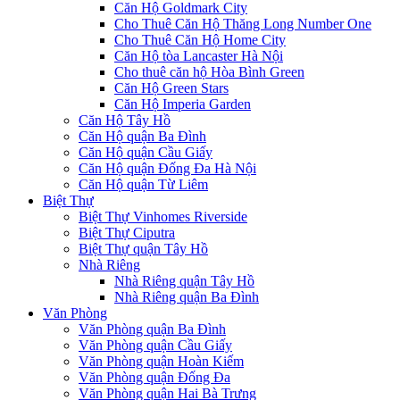
Căn Hộ Goldmark City
Cho Thuê Căn Hộ Thăng Long Number One
Cho Thuê Căn Hộ Home City
Căn Hộ tòa Lancaster Hà Nội
Cho thuê căn hộ Hòa Bình Green
Căn Hộ Green Stars
Căn Hộ Imperia Garden
Căn Hộ Tây Hồ
Căn Hộ quận Ba Đình
Căn Hộ quận Cầu Giấy
Căn Hộ quận Đống Đa Hà Nội
Căn Hộ quận Từ Liêm
Biệt Thự
Biệt Thự Vinhomes Riverside
Biệt Thự Ciputra
Biệt Thự quận Tây Hồ
Nhà Riêng
Nhà Riêng quận Tây Hồ
Nhà Riêng quận Ba Đình
Văn Phòng
Văn Phòng quận Ba Đình
Văn Phòng quận Cầu Giấy
Văn Phòng quận Hoàn Kiếm
Văn Phòng quận Đống Đa
Văn Phòng quận Hai Bà Trưng