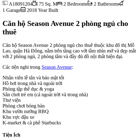
A18091204
75 Sq. M
2 Bedrooms
2 Bathrooms
1 Garage
2018 Year Built
Căn hộ Season Avenue 2 phòng ngủ cho
thuê
Căn hộ Season Avenue 2 phòng ngủ cho thuê thuộc khu đô thị Mỗ
Lao, quận Hà Đông, nằm trên tầng cao với tầm nhìn mở và đẹp mắt
với 2 phòng ngủ, 2 phòng tắm và đầy đủ đồ nội thất hiện đại.
Các tiện nghi trong
Season Avenue
:
Nhân viên lễ tân và bảo mật tốt
Hồ bơi trong nhà và ngoài trời
Phòng tập thể dục & yoga
Sân chơi trẻ em (cả ngoài trời và trong nhà)
Thư viện
Phòng chơi bóng bàn
Khu vườn nướng BBQ
Khu vực đậu xe
K-market & cà phê Starbucks
Tiện Ích