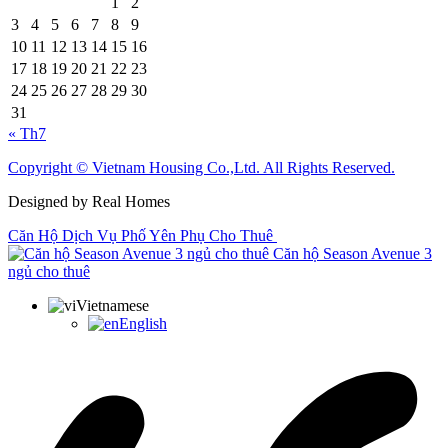
1
2
3
4
5
6
7
8
9
10
11
12
13
14
15
16
17
18
19
20
21
22
23
24
25
26
27
28
29
30
31
« Th7
Copyright © Vietnam Housing Co.,Ltd. All Rights Reserved.
Designed by Real Homes
Căn Hộ Dịch Vụ Phố Yên Phụ Cho Thuê
Căn hộ Season Avenue 3
ngủ cho thuê
Vietnamese
English