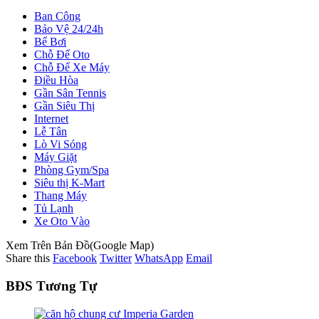
Ban Công
Bảo Vệ 24/24h
Bể Bơi
Chỗ Để Oto
Chỗ Để Xe Máy
Điều Hòa
Gần Sân Tennis
Gần Siêu Thị
Internet
Lễ Tân
Lò Vi Sóng
Máy Giặt
Phòng Gym/Spa
Siêu thị K-Mart
Thang Máy
Tủ Lạnh
Xe Oto Vào
Xem Trên Bản Đồ(Google Map)
Share this
Facebook
Twitter
WhatsApp
Email
BĐS Tương Tự