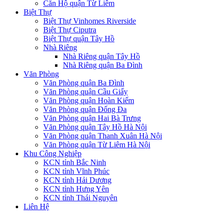
Căn Hộ quận Từ Liêm
Biệt Thự
Biệt Thự Vinhomes Riverside
Biệt Thự Ciputra
Biệt Thự quận Tây Hồ
Nhà Riêng
Nhà Riêng quận Tây Hồ
Nhà Riêng quận Ba Đình
Văn Phòng
Văn Phòng quận Ba Đình
Văn Phòng quận Cầu Giấy
Văn Phòng quận Hoàn Kiếm
Văn Phòng quận Đống Đa
Văn Phòng quận Hai Bà Trưng
Văn Phòng quận Tây Hồ Hà Nội
Văn Phòng quận Thanh Xuân Hà Nội
Văn Phòng quận Từ Liêm Hà Nội
Khu Công Nghiệp
KCN tỉnh Bắc Ninh
KCN tỉnh Vĩnh Phúc
KCN tỉnh Hải Dương
KCN tỉnh Hưng Yên
KCN tỉnh Thái Nguyên
Liên Hệ