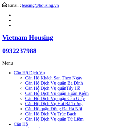
Email :
leasing@housing.vn
Vietnam Housing
0932237988
Menu
Căn Hộ Dịch Vụ
Căn Hộ Khách Sạn Theo Ngày
Căn Hộ Dịch Vụ quận Ba Đình
Căn Hộ Dịch Vụ quậnTây Hồ
Căn Hộ Dịch Vụ quận Hoàn Kiếm
Căn Hộ Dịch Vụ quận Cầu Giấy
Căn Hộ Dịch Vụ Hai Bà Trưng
Căn Hộ quận Đống Đa Hà Nội
Căn Hộ Dịch Vụ Trúc Bạch
Căn Hộ Dịch Vụ quận Từ Liêm
Căn Hộ