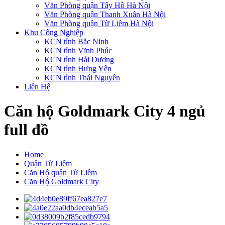
Văn Phòng quận Tây Hồ Hà Nội
Văn Phòng quận Thanh Xuân Hà Nội
Văn Phòng quận Từ Liêm Hà Nội
Khu Công Nghiệp
KCN tỉnh Bắc Ninh
KCN tỉnh Vĩnh Phúc
KCN tỉnh Hải Dương
KCN tỉnh Hưng Yên
KCN tỉnh Thái Nguyên
Liên Hệ
Căn hộ Goldmark City 4 ngủ
full đồ
Home
Quận Từ Liêm
Căn Hộ quận Từ Liêm
Căn Hộ Goldmark City