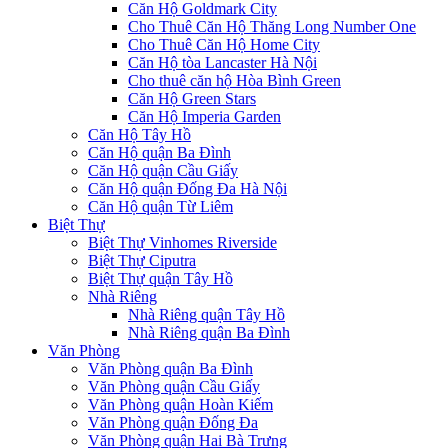
Căn Hộ Goldmark City
Cho Thuê Căn Hộ Thăng Long Number One
Cho Thuê Căn Hộ Home City
Căn Hộ tòa Lancaster Hà Nội
Cho thuê căn hộ Hòa Bình Green
Căn Hộ Green Stars
Căn Hộ Imperia Garden
Căn Hộ Tây Hồ
Căn Hộ quận Ba Đình
Căn Hộ quận Cầu Giấy
Căn Hộ quận Đống Đa Hà Nội
Căn Hộ quận Từ Liêm
Biệt Thự
Biệt Thự Vinhomes Riverside
Biệt Thự Ciputra
Biệt Thự quận Tây Hồ
Nhà Riêng
Nhà Riêng quận Tây Hồ
Nhà Riêng quận Ba Đình
Văn Phòng
Văn Phòng quận Ba Đình
Văn Phòng quận Cầu Giấy
Văn Phòng quận Hoàn Kiếm
Văn Phòng quận Đống Đa
Văn Phòng quận Hai Bà Trưng