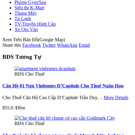
Phòng Gym/Spa
Siêu thị K-Mart
Thang Máy
Tủ Lạnh
TV/Truyền Hình Cáp
Xe Oto Vào
Xem Trên Bản Đồ(Google Map)
Share this
Facebook
Twitter
WhatsApp
Email
BĐS Tương Tự
BĐS Cho Thuê
Căn Hộ 01 Ngủ Vinhomes D’Capitale Cho Thuê Ngắn Hạn
Cho Thuê Căn Hộ Cao Cấp D’Capitale Trần Duy…
More Details
$55.0 /Đêm
BĐS Cho Thuê