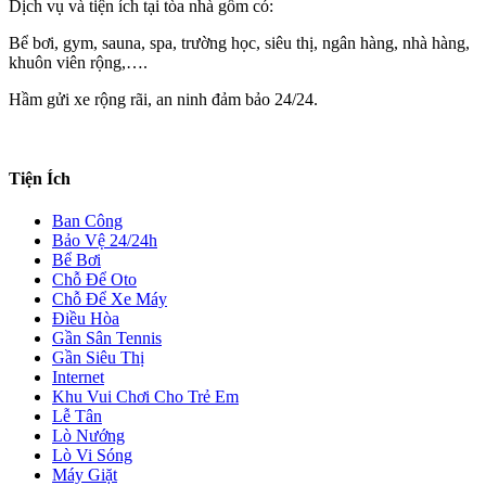
Dịch vụ và tiện ích tại tòa nhà gồm có:
Bể bơi, gym, sauna, spa, trường học, siêu thị, ngân hàng, nhà hàng,
khuôn viên rộng,….
Hầm gửi xe rộng rãi, an ninh đảm bảo 24/24.
Tiện Ích
Ban Công
Bảo Vệ 24/24h
Bể Bơi
Chỗ Để Oto
Chỗ Để Xe Máy
Điều Hòa
Gần Sân Tennis
Gần Siêu Thị
Internet
Khu Vui Chơi Cho Trẻ Em
Lễ Tân
Lò Nướng
Lò Vi Sóng
Máy Giặt