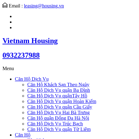
Email :
leasing@housing.vn
Vietnam Housing
0932237988
Menu
Căn Hộ Dịch Vụ
Căn Hộ Khách Sạn Theo Ngày
Căn Hộ Dịch Vụ quận Ba Đình
Căn Hộ Dịch Vụ quậnTây Hồ
Căn Hộ Dịch Vụ quận Hoàn Kiếm
Căn Hộ Dịch Vụ quận Cầu Giấy
Căn Hộ Dịch Vụ Hai Bà Trưng
Căn Hộ quận Đống Đa Hà Nội
Căn Hộ Dịch Vụ Trúc Bạch
Căn Hộ Dịch Vụ quận Từ Liêm
Căn Hộ