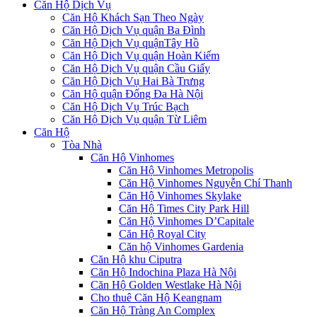
Căn Hộ Dịch Vụ
Căn Hộ Khách Sạn Theo Ngày
Căn Hộ Dịch Vụ quận Ba Đình
Căn Hộ Dịch Vụ quậnTây Hồ
Căn Hộ Dịch Vụ quận Hoàn Kiếm
Căn Hộ Dịch Vụ quận Cầu Giấy
Căn Hộ Dịch Vụ Hai Bà Trưng
Căn Hộ quận Đống Đa Hà Nội
Căn Hộ Dịch Vụ Trúc Bạch
Căn Hộ Dịch Vụ quận Từ Liêm
Căn Hộ
Tòa Nhà
Căn Hộ Vinhomes
Căn Hộ Vinhomes Metropolis
Căn Hộ Vinhomes Nguyễn Chí Thanh
Căn Hộ Vinhomes Skylake
Căn Hộ Times City Park Hill
Căn Hộ Vinhomes D’Capitale
Căn Hộ Royal City
Căn hộ Vinhomes Gardenia
Căn Hộ khu Ciputra
Căn Hộ Indochina Plaza Hà Nội
Căn Hộ Golden Westlake Hà Nội
Cho thuê Căn Hộ Keangnam
Căn Hộ Tràng An Complex