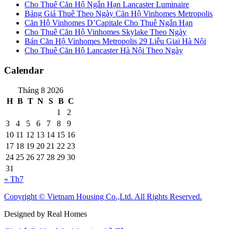
Cho Thuê Căn Hộ Ngắn Hạn Lancaster Luminaire
Bảng Giá Thuê Theo Ngày Căn Hộ Vinhomes Metropolis
Căn Hộ Vinhomes D’Capitale Cho Thuê Ngắn Hạn
Cho Thuê Căn Hộ Vinhomes Skylake Theo Ngày
Bán Căn Hộ Vinhomes Metropolis 29 Liễu Giai Hà Nội
Cho Thuê Căn Hộ Lancaster Hà Nội Theo Ngày
Calendar
Tháng 8 2026
H
B
T
N
S
B
C
1
2
3
4
5
6
7
8
9
10
11
12
13
14
15
16
17
18
19
20
21
22
23
24
25
26
27
28
29
30
31
« Th7
Copyright © Vietnam Housing Co.,Ltd. All Rights Reserved.
Designed by Real Homes