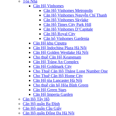
Tòa Nhà
Căn Hộ Vinhomes
Căn Hộ Vinhomes Metropolis
Căn Hộ Vinhomes Nguyễn Chí Thanh
Căn Hộ Vinhomes Skylake
Căn Hộ Times City Park Hill
Căn Hộ Vinhomes D’Capitale
Căn Hộ Royal City
Căn hộ Vinhomes Gardenia
Căn Hộ khu Ciputra
Căn Hộ Indochina Plaza Hà Nội
Căn Hộ Golden Westlake Hà Nội
Cho thuê Căn Hộ Keangnam
Căn Hộ Tràng An Complex
Căn Hộ Goldmark City
Cho Thuê Căn Hộ Thăng Long Number One
Cho Thuê Căn Hộ Home City
Căn Hộ tòa Lancaster Hà Nội
Cho thuê căn hộ Hòa Bình Green
Căn Hộ Green Stars
Căn Hộ Imperia Garden
Căn Hộ Tây Hồ
Căn Hộ quận Ba Đình
Căn Hộ quận Cầu Giấy
Căn Hộ quận Đống Đa Hà Nội