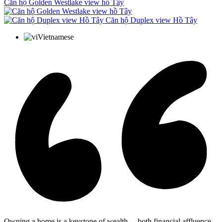
Căn hộ Golden Westlake view hồ Tây
Căn hộ Duplex view Hồ Tây
Vietnamese
Owning a home is a keystone of wealth… both financial affluence