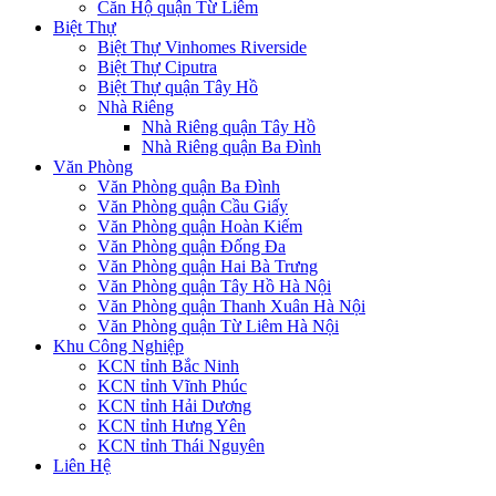
Căn Hộ quận Từ Liêm
Biệt Thự
Biệt Thự Vinhomes Riverside
Biệt Thự Ciputra
Biệt Thự quận Tây Hồ
Nhà Riêng
Nhà Riêng quận Tây Hồ
Nhà Riêng quận Ba Đình
Văn Phòng
Văn Phòng quận Ba Đình
Văn Phòng quận Cầu Giấy
Văn Phòng quận Hoàn Kiếm
Văn Phòng quận Đống Đa
Văn Phòng quận Hai Bà Trưng
Văn Phòng quận Tây Hồ Hà Nội
Văn Phòng quận Thanh Xuân Hà Nội
Văn Phòng quận Từ Liêm Hà Nội
Khu Công Nghiệp
KCN tỉnh Bắc Ninh
KCN tỉnh Vĩnh Phúc
KCN tỉnh Hải Dương
KCN tỉnh Hưng Yên
KCN tỉnh Thái Nguyên
Liên Hệ