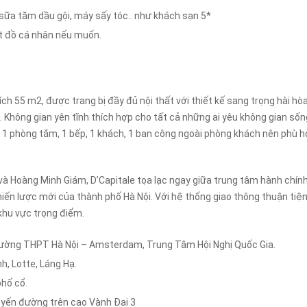
sữa tăm dầu gội, máy sấy tóc.. như khách sạn 5*
ặt đồ cá nhân nếu muốn.
ích 55 m2, được trang bị đầy đủ nội thất với thiết kế sang trọng hài hò
Không gian yên tĩnh thích hợp cho tất cả những ai yêu không gian sốn
, 1 phòng tắm, 1 bếp, 1 khách, 1 ban công ngoài phòng khách nên phù h
à Hoàng Minh Giám, D’Capitale tọa lạc ngay giữa trung tâm hành chính
hiến lược mới của thành phố Hà Nội. Với hệ thống giao thông thuận tiện
 khu vực trọng điểm.
 Trường THPT Hà Nội – Amsterdam, Trung Tâm Hội Nghị Quốc Gia.
h, Lotte, Láng Hạ.
phố cổ.
tuyến đường trên cao Vành Đai 3