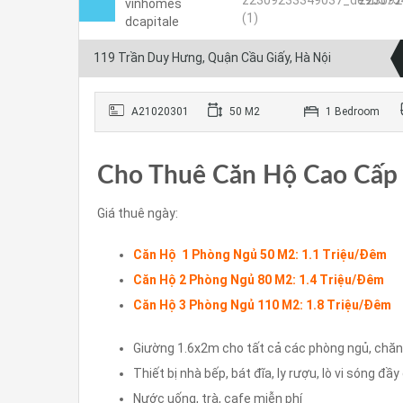
119 Trần Duy Hưng, Quận Cầu Giấy, Hà Nội
A21020301
50 M2
1 Bedroom
Cho Thuê Căn Hộ Cao Cấp 
Giá thuê ngày:
Căn Hộ 1 Phòng Ngủ 50 M2: 1.1 Triệu/Đêm
Căn Hộ 2 Phòng Ngủ 80 M2: 1.4 Triệu/Đêm
Căn Hộ 3 Phòng Ngủ 110 M2: 1.8 Triệu/Đêm
Giường 1.6x2m cho tất cả các phòng ngủ, chăn g
Thiết bị nhà bếp, bát đĩa, ly rượu, lò vi sóng đ
Nước uống, trà, cafe miễn phí