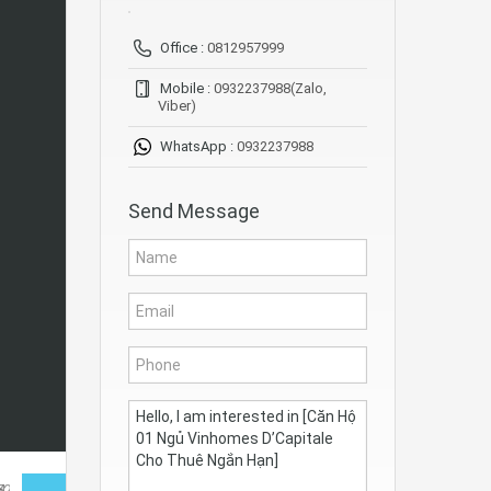
Office :
0812957999
Mobile :
0932237988(Zalo,
Viber)
WhatsApp :
0932237988
Send Message