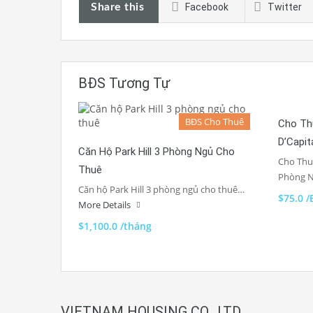
Share this
Facebook
Twitter
BĐS Tương Tự
BĐS Cho Thuê
Cho Th
D’Capit
Căn Hộ Park Hill 3 Phòng Ngủ Cho
Cho Thu
Thuê
Phòng 
Căn hộ Park Hill 3 phòng ngủ cho thuê…
$75.0 
More Details
$1,100.0 /tháng
VIETNAM HOUSING CO., LTD