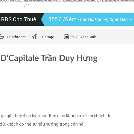
BĐS Cho Thuê
$55.0 /Đêm
- Căn Hộ, Căn Hộ Ngắn Hạn 
1 Bathroom
1 Garage
2020 Year Built
D’Capitale Trần Duy Hưng
a gối thay định kỳ trong thời gian khách ở và khi khách đi.
ầy đủ, khách có thể tự nấu nướng trong căn hộ.