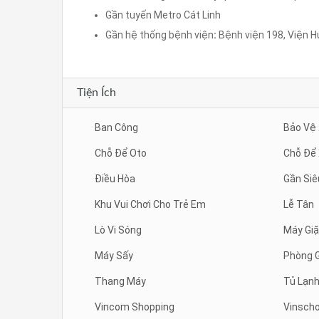
Gần tuyến Metro Cát Linh
Gần hệ thống bệnh viện
:
Bệnh viện 198, Viện H
Tiện Ích
Ban Công
Bảo Vệ
Chỗ Để Oto
Chỗ Để
Điều Hòa
Gần Siê
Khu Vui Chơi Cho Trẻ Em
Lễ Tân
Lò Vi Sóng
Máy Giặ
Máy Sấy
Phòng 
Thang Máy
Tủ Lạn
Vincom Shopping
Vinscho