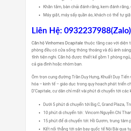
Khăn tắm, bàn chải đánh răng, kem đánh răng, 
Máy giặt, máy sấy quần áo, khách có thể tự gi
Liên Hệ: 0932237988(Zalo)
Căn hộ Vinhomes Dcapitale
thuộc tầng cao với diện t
phòng đều có cửa sổng thông thoáng và đủ ánh sáng. 
tĩnh tiện nghi. Căn hộ được thiết kế gồm 1 phòng ngủ
cả gia đình hoặc nhóm bạn.
Ôm trọn cung đường Trần Duy Hưng, Khuất Duy Tiến v
hóa – kinh tế – giáo dục trong quy hoạch phát triển c
D’Capitale, cư dân chỉ mất vài phút di chuyển tới các
Dưới 5 phút di chuyển tới Big C, Grand Plaza,
10 phút di chuyển tới : Vincom Nguyễn Chí Than
15 phút để di chuyển tới: Hồ Gươm, trung tâm 
Kết nối thẳng tới sân bay quốc tế Nội Bài qua 