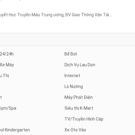
uyết Học Truyền Máu Trung ương, BV Giao Thông Vận Tải …
 24/24h
Bể Bơi
 Xe Máy
Dịch Vụ Lau Dọn
u Thị
Internet
Lò Nướng
t
Máy Phát Điện
Gym/Spa
Siêu thị K-Mart
h
TV/Truyền Hình Cáp
ol Kindergarten
Xe Oto Vào