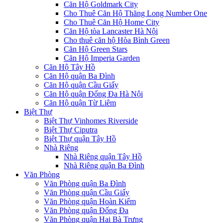
Căn Hộ Goldmark City
Cho Thuê Căn Hộ Thăng Long Number One
Cho Thuê Căn Hộ Home City
Căn Hộ tòa Lancaster Hà Nội
Cho thuê căn hộ Hòa Bình Green
Căn Hộ Green Stars
Căn Hộ Imperia Garden
Căn Hộ Tây Hồ
Căn Hộ quận Ba Đình
Căn Hộ quận Cầu Giấy
Căn Hộ quận Đống Đa Hà Nội
Căn Hộ quận Từ Liêm
Biệt Thự
Biệt Thự Vinhomes Riverside
Biệt Thự Ciputra
Biệt Thự quận Tây Hồ
Nhà Riêng
Nhà Riêng quận Tây Hồ
Nhà Riêng quận Ba Đình
Văn Phòng
Văn Phòng quận Ba Đình
Văn Phòng quận Cầu Giấy
Văn Phòng quận Hoàn Kiếm
Văn Phòng quận Đống Đa
Văn Phòng quận Hai Bà Trưng