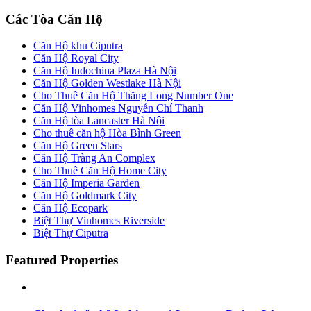
Các Tòa Căn Hộ
Căn Hộ khu Ciputra
Căn Hộ Royal City
Căn Hộ Indochina Plaza Hà Nội
Căn Hộ Golden Westlake Hà Nội
Cho Thuê Căn Hộ Thăng Long Number One
Căn Hộ Vinhomes Nguyễn Chí Thanh
Căn Hộ tòa Lancaster Hà Nội
Cho thuê căn hộ Hòa Bình Green
Căn Hộ Green Stars
Căn Hộ Tràng An Complex
Cho Thuê Căn Hộ Home City
Căn Hộ Imperia Garden
Căn Hộ Goldmark City
Căn Hộ Ecopark
Biệt Thự Vinhomes Riverside
Biệt Thự Ciputra
Featured Properties