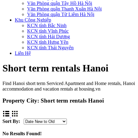
Văn Phòng quận Tây Hồ Hà Nội
Văn Phòng quận Thanh Xuân Hà Nội
Văn Phòng quận Từ Liêm Hà Nội
Khu Công Nghiệp
KCN tỉnh Bắc Ninh
KCN tỉnh Vĩnh Phúc
KCN tỉnh Hải Dương
KCN tỉnh Hưng Yên
KCN tỉnh Thái Nguyên
Liên Hệ
Short term rentals Hanoi
Find Hanoi short term Serviced Apartment and Home rentals, Hanoi
accommodation and vacation rentals at housing.vn
Property City:
Short term rentals Hanoi
Sort By:
No Results Found!