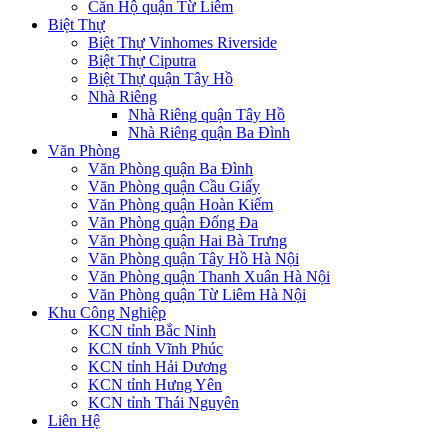
Căn Hộ quận Từ Liêm
Biệt Thự
Biệt Thự Vinhomes Riverside
Biệt Thự Ciputra
Biệt Thự quận Tây Hồ
Nhà Riêng
Nhà Riêng quận Tây Hồ
Nhà Riêng quận Ba Đình
Văn Phòng
Văn Phòng quận Ba Đình
Văn Phòng quận Cầu Giấy
Văn Phòng quận Hoàn Kiếm
Văn Phòng quận Đống Đa
Văn Phòng quận Hai Bà Trưng
Văn Phòng quận Tây Hồ Hà Nội
Văn Phòng quận Thanh Xuân Hà Nội
Văn Phòng quận Từ Liêm Hà Nội
Khu Công Nghiệp
KCN tỉnh Bắc Ninh
KCN tỉnh Vĩnh Phúc
KCN tỉnh Hải Dương
KCN tỉnh Hưng Yên
KCN tỉnh Thái Nguyên
Liên Hệ