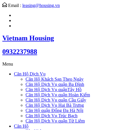
Email :
leasing@housing.vn
Vietnam Housing
0932237988
Menu
Căn Hộ Dịch Vụ
Căn Hộ Khách Sạn Theo Ngày
Căn Hộ Dịch Vụ quận Ba Đình
Căn Hộ Dịch Vụ quậnTây Hồ
Căn Hộ Dịch Vụ quận Hoàn Kiếm
Căn Hộ Dịch Vụ quận Cầu Giấy
Căn Hộ Dịch Vụ Hai Bà Trưng
Căn Hộ quận Đống Đa Hà Nội
Căn Hộ Dịch Vụ Trúc Bạch
Căn Hộ Dịch Vụ quận Từ Liêm
Căn Hộ