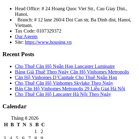
Head Office: # 24 Hoang Quoc Viet Str., Cau Giay Dist.,
Hanoi.
Branch: # 12 lane 260/4 Doi Can str, Ba Dinh dist, Hanoi,
Vietnam.
Tax Code: 0107329372
Our Agents
Site:
https://www.housing.vn
Recent Posts
Cho Thuê Căn Hộ Ngắn Hạn Lancaster Luminaire
Bảng Giá Thuê Theo Ngày Căn Hộ Vinhomes Metropolis
Căn Hộ Vinhomes D’Capitale Cho Thuê Ngắn Hạn
Cho Thuê Căn Hộ Vinhomes Skylake Theo Ngày
Bán Căn Hộ Vinhomes Metropolis 29 Liễu Giai Hà Nội
Cho Thuê Căn Hộ Lancaster Hà Nội Theo Ngày
Calendar
Tháng 8 2026
H
B
T
N
S
B
C
1
2
3
4
5
6
7
8
9