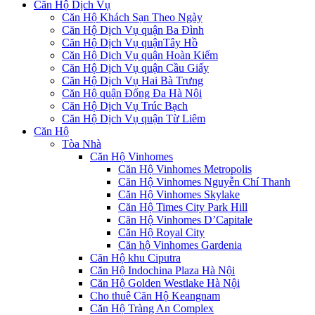
Căn Hộ Dịch Vụ
Căn Hộ Khách Sạn Theo Ngày
Căn Hộ Dịch Vụ quận Ba Đình
Căn Hộ Dịch Vụ quậnTây Hồ
Căn Hộ Dịch Vụ quận Hoàn Kiếm
Căn Hộ Dịch Vụ quận Cầu Giấy
Căn Hộ Dịch Vụ Hai Bà Trưng
Căn Hộ quận Đống Đa Hà Nội
Căn Hộ Dịch Vụ Trúc Bạch
Căn Hộ Dịch Vụ quận Từ Liêm
Căn Hộ
Tòa Nhà
Căn Hộ Vinhomes
Căn Hộ Vinhomes Metropolis
Căn Hộ Vinhomes Nguyễn Chí Thanh
Căn Hộ Vinhomes Skylake
Căn Hộ Times City Park Hill
Căn Hộ Vinhomes D’Capitale
Căn Hộ Royal City
Căn hộ Vinhomes Gardenia
Căn Hộ khu Ciputra
Căn Hộ Indochina Plaza Hà Nội
Căn Hộ Golden Westlake Hà Nội
Cho thuê Căn Hộ Keangnam
Căn Hộ Tràng An Complex