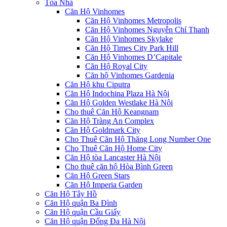
Tòa Nhà
Căn Hộ Vinhomes
Căn Hộ Vinhomes Metropolis
Căn Hộ Vinhomes Nguyễn Chí Thanh
Căn Hộ Vinhomes Skylake
Căn Hộ Times City Park Hill
Căn Hộ Vinhomes D’Capitale
Căn Hộ Royal City
Căn hộ Vinhomes Gardenia
Căn Hộ khu Ciputra
Căn Hộ Indochina Plaza Hà Nội
Căn Hộ Golden Westlake Hà Nội
Cho thuê Căn Hộ Keangnam
Căn Hộ Tràng An Complex
Căn Hộ Goldmark City
Cho Thuê Căn Hộ Thăng Long Number One
Cho Thuê Căn Hộ Home City
Căn Hộ tòa Lancaster Hà Nội
Cho thuê căn hộ Hòa Bình Green
Căn Hộ Green Stars
Căn Hộ Imperia Garden
Căn Hộ Tây Hồ
Căn Hộ quận Ba Đình
Căn Hộ quận Cầu Giấy
Căn Hộ quận Đống Đa Hà Nội