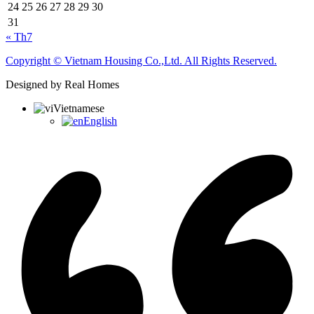
24
25
26
27
28
29
30
31
« Th7
Copyright © Vietnam Housing Co.,Ltd. All Rights Reserved.
Designed by Real Homes
Vietnamese
English