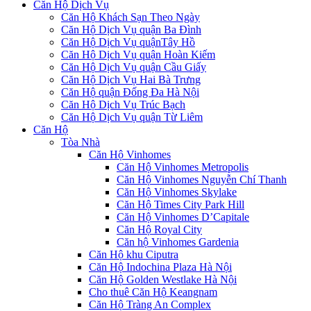
Căn Hộ Dịch Vụ
Căn Hộ Khách Sạn Theo Ngày
Căn Hộ Dịch Vụ quận Ba Đình
Căn Hộ Dịch Vụ quậnTây Hồ
Căn Hộ Dịch Vụ quận Hoàn Kiếm
Căn Hộ Dịch Vụ quận Cầu Giấy
Căn Hộ Dịch Vụ Hai Bà Trưng
Căn Hộ quận Đống Đa Hà Nội
Căn Hộ Dịch Vụ Trúc Bạch
Căn Hộ Dịch Vụ quận Từ Liêm
Căn Hộ
Tòa Nhà
Căn Hộ Vinhomes
Căn Hộ Vinhomes Metropolis
Căn Hộ Vinhomes Nguyễn Chí Thanh
Căn Hộ Vinhomes Skylake
Căn Hộ Times City Park Hill
Căn Hộ Vinhomes D’Capitale
Căn Hộ Royal City
Căn hộ Vinhomes Gardenia
Căn Hộ khu Ciputra
Căn Hộ Indochina Plaza Hà Nội
Căn Hộ Golden Westlake Hà Nội
Cho thuê Căn Hộ Keangnam
Căn Hộ Tràng An Complex