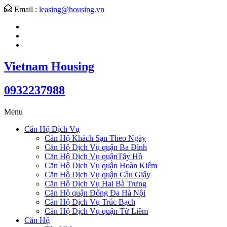
Email :
leasing@housing.vn
Vietnam Housing
0932237988
Menu
Căn Hộ Dịch Vụ
Căn Hộ Khách Sạn Theo Ngày
Căn Hộ Dịch Vụ quận Ba Đình
Căn Hộ Dịch Vụ quậnTây Hồ
Căn Hộ Dịch Vụ quận Hoàn Kiếm
Căn Hộ Dịch Vụ quận Cầu Giấy
Căn Hộ Dịch Vụ Hai Bà Trưng
Căn Hộ quận Đống Đa Hà Nội
Căn Hộ Dịch Vụ Trúc Bạch
Căn Hộ Dịch Vụ quận Từ Liêm
Căn Hộ