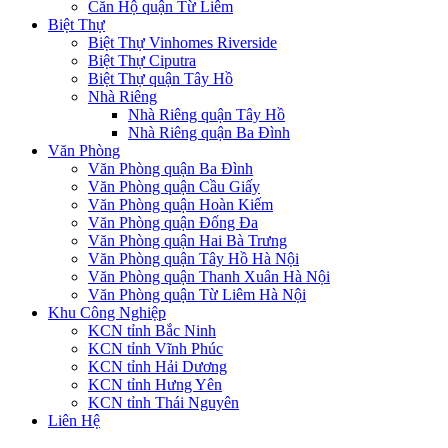
Căn Hộ quận Từ Liêm
Biệt Thự
Biệt Thự Vinhomes Riverside
Biệt Thự Ciputra
Biệt Thự quận Tây Hồ
Nhà Riêng
Nhà Riêng quận Tây Hồ
Nhà Riêng quận Ba Đình
Văn Phòng
Văn Phòng quận Ba Đình
Văn Phòng quận Cầu Giấy
Văn Phòng quận Hoàn Kiếm
Văn Phòng quận Đống Đa
Văn Phòng quận Hai Bà Trưng
Văn Phòng quận Tây Hồ Hà Nội
Văn Phòng quận Thanh Xuân Hà Nội
Văn Phòng quận Từ Liêm Hà Nội
Khu Công Nghiệp
KCN tỉnh Bắc Ninh
KCN tỉnh Vĩnh Phúc
KCN tỉnh Hải Dương
KCN tỉnh Hưng Yên
KCN tỉnh Thái Nguyên
Liên Hệ