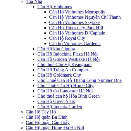
Tòa Nhà
Căn Hộ Vinhomes
Căn Hộ Vinhomes Metropolis
Căn Hộ Vinhomes Nguyễn Chí Thanh
Căn Hộ Vinhomes Skylake
Căn Hộ Times City Park Hill
Căn Hộ Vinhomes D’Capitale
Căn Hộ Royal City
Căn hộ Vinhomes Gardenia
Căn Hộ khu Ciputra
Căn Hộ Indochina Plaza Hà Nội
Căn Hộ Golden Westlake Hà Nội
Cho thuê Căn Hộ Keangnam
Căn Hộ Tràng An Complex
Căn Hộ Goldmark City
Cho Thuê Căn Hộ Thăng Long Number One
Cho Thuê Căn Hộ Home City
Căn Hộ tòa Lancaster Hà Nội
Cho thuê căn hộ Hòa Bình Green
Căn Hộ Green Stars
Căn Hộ Imperia Garden
Căn Hộ Tây Hồ
Căn Hộ quận Ba Đình
Căn Hộ quận Cầu Giấy
Căn Hộ quận Đống Đa Hà Nội