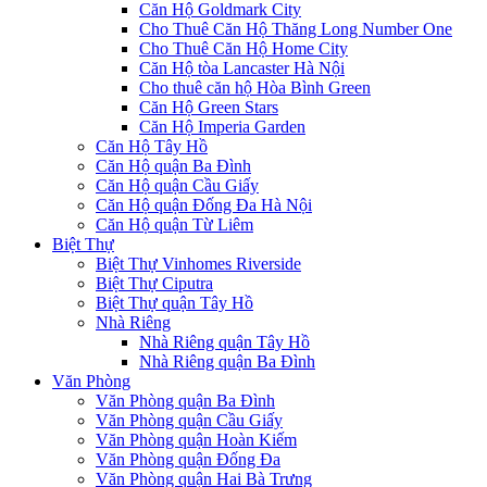
Căn Hộ Goldmark City
Cho Thuê Căn Hộ Thăng Long Number One
Cho Thuê Căn Hộ Home City
Căn Hộ tòa Lancaster Hà Nội
Cho thuê căn hộ Hòa Bình Green
Căn Hộ Green Stars
Căn Hộ Imperia Garden
Căn Hộ Tây Hồ
Căn Hộ quận Ba Đình
Căn Hộ quận Cầu Giấy
Căn Hộ quận Đống Đa Hà Nội
Căn Hộ quận Từ Liêm
Biệt Thự
Biệt Thự Vinhomes Riverside
Biệt Thự Ciputra
Biệt Thự quận Tây Hồ
Nhà Riêng
Nhà Riêng quận Tây Hồ
Nhà Riêng quận Ba Đình
Văn Phòng
Văn Phòng quận Ba Đình
Văn Phòng quận Cầu Giấy
Văn Phòng quận Hoàn Kiếm
Văn Phòng quận Đống Đa
Văn Phòng quận Hai Bà Trưng