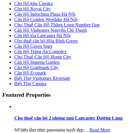
Căn Hộ khu Ciputra
Căn Hộ Royal City
Căn Hộ Indochina Plaza Hà Nội
Căn Hộ Golden Westlake Hà Nội
Cho Thuê Căn Hộ Thăng Long Number One
Căn Hộ Vinhomes Nguyễn Chí Thanh
Căn Hộ tòa Lancaster Hà Nội
Cho thuê căn hộ Hòa Bình Green
Căn Hộ Green Stars
Căn Hộ Tràng An Complex
Cho Thuê Căn Hộ Home City
Căn Hộ Imperia Garden
Căn Hộ Goldmark City
Căn Hộ Ecopark
Biệt Thự Vinhomes Riverside
Biệt Thự Ciputra
Featured Properties
Cho thuê căn hộ 2 phòng ngủ Lancaster Đường Láng
Sở hữu tầm nhìn panorama tuyệt đẹp…
Read More