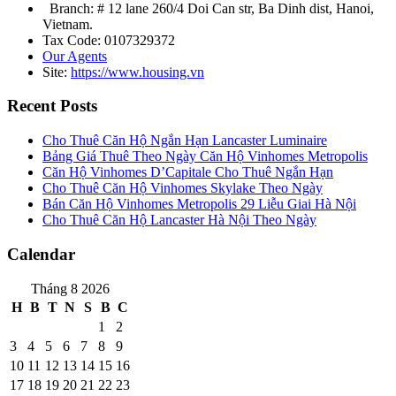
Branch: # 12 lane 260/4 Doi Can str, Ba Dinh dist, Hanoi,
Vietnam.
Tax Code: 0107329372
Our Agents
Site:
https://www.housing.vn
Recent Posts
Cho Thuê Căn Hộ Ngắn Hạn Lancaster Luminaire
Bảng Giá Thuê Theo Ngày Căn Hộ Vinhomes Metropolis
Căn Hộ Vinhomes D’Capitale Cho Thuê Ngắn Hạn
Cho Thuê Căn Hộ Vinhomes Skylake Theo Ngày
Bán Căn Hộ Vinhomes Metropolis 29 Liễu Giai Hà Nội
Cho Thuê Căn Hộ Lancaster Hà Nội Theo Ngày
Calendar
Tháng 8 2026
H
B
T
N
S
B
C
1
2
3
4
5
6
7
8
9
10
11
12
13
14
15
16
17
18
19
20
21
22
23