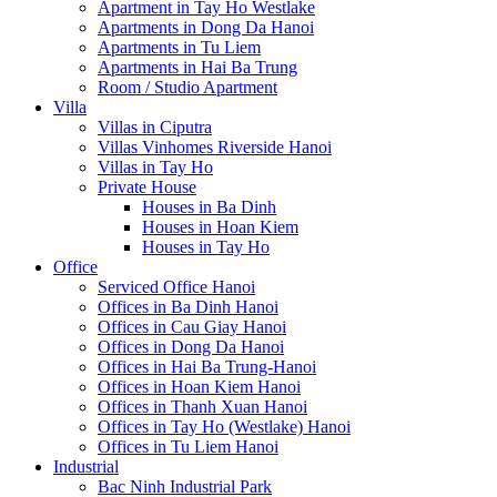
Apartment in Tay Ho Westlake
Apartments in Dong Da Hanoi
Apartments in Tu Liem
Apartments in Hai Ba Trung
Room / Studio Apartment
Villa
Villas in Ciputra
Villas Vinhomes Riverside Hanoi
Villas in Tay Ho
Private House
Houses in Ba Dinh
Houses in Hoan Kiem
Houses in Tay Ho
Office
Serviced Office Hanoi
Offices in Ba Dinh Hanoi
Offices in Cau Giay Hanoi
Offices in Dong Da Hanoi
Offices in Hai Ba Trung-Hanoi
Offices in Hoan Kiem Hanoi
Offices in Thanh Xuan Hanoi
Offices in Tay Ho (Westlake) Hanoi
Offices in Tu Liem Hanoi
Industrial
Bac Ninh Industrial Park