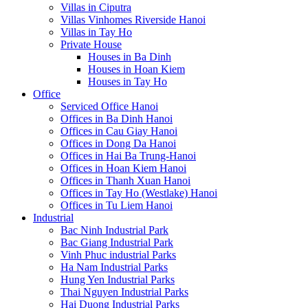
Villas in Ciputra
Villas Vinhomes Riverside Hanoi
Villas in Tay Ho
Private House
Houses in Ba Dinh
Houses in Hoan Kiem
Houses in Tay Ho
Office
Serviced Office Hanoi
Offices in Ba Dinh Hanoi
Offices in Cau Giay Hanoi
Offices in Dong Da Hanoi
Offices in Hai Ba Trung-Hanoi
Offices in Hoan Kiem Hanoi
Offices in Thanh Xuan Hanoi
Offices in Tay Ho (Westlake) Hanoi
Offices in Tu Liem Hanoi
Industrial
Bac Ninh Industrial Park
Bac Giang Industrial Park
Vinh Phuc industrial Parks
Ha Nam Industrial Parks
Hung Yen Industrial Parks
Thai Nguyen Industrial Parks
Hai Duong Industrial Parks