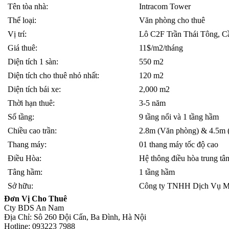
Tên tòa nhà:
Intracom Tower
Thể loại:
Văn phòng cho thuê
Vị trí:
Lô C2F Trần Thái Tông, Cầ
Giá thuê:
11$/m2/tháng
Diện tích 1 sàn:
550 m2
Diện tích cho thuê nhỏ nhất:
120 m2
Diện tích bái xe:
2,000 m2
Thời hạn thuê:
3-5 năm
Số tầng:
9 tầng nổi và 1 tầng hầm
Chiều cao trần:
2.8m (Văn phòng) & 4.5m 
Thang máy:
01 thang máy tốc độ cao
Điều Hòa:
Hệ thông điều hòa trung tâ
Tâng hầm:
1 tầng hầm
Sở hữu:
Công ty TNHH Dịch Vụ Mô
Đơn Vị Cho Thuê
Cty BDS An Nam
Địa Chỉ: Sô 260 Đội Cấn, Ba Đình, Hà Nội
Hotline: 093223 7988