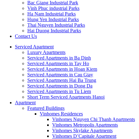
Bac Giang Industrial Park
Vinh Phuc industrial Parks
Ha Nam Industrial Parks
Hung Yen Industrial Parks
Thai Nguyen Industrial Parks
Hai Duong Industrial Parks
Contact Us
Serviced Apartment
Luxury Apartments
Serviced Apartments in Ba Dinh
Serviced Apartments in Tay Ho
Serviced Apartments in Hoan Kiem
Serviced Apartments in Cau Giay
Serviced Apartments Hai Ba Trung
Serviced Apartments in Dong Da
Serviced Apartments in Tu Liem
Short Term Serviced Apartments Hanoi
Apartment
Featured Buildings
Vinhomes Residences
Vinhomes Nguyen Chi Thanh Apartments
Vinhomes Metropolis Apartments
Vinhomes Skylake Apartments
Vinhomes D’Capitale Apartment