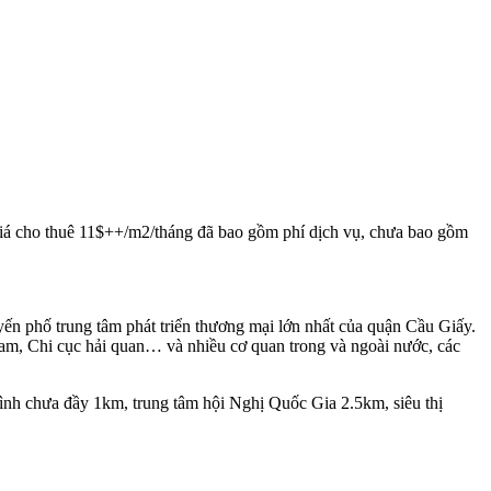
iá cho thuê 11$++/m2/tháng đã bao gồm phí dịch vụ, chưa bao gồm
n phố trung tâm phát triển thương mại lớn nhất của quận Cầu Giấy.
am, Chi cục hải quan… và nhiều cơ quan trong và ngoài nước, các
Đình chưa đầy 1km, trung tâm hội Nghị Quốc Gia 2.5km, siêu thị