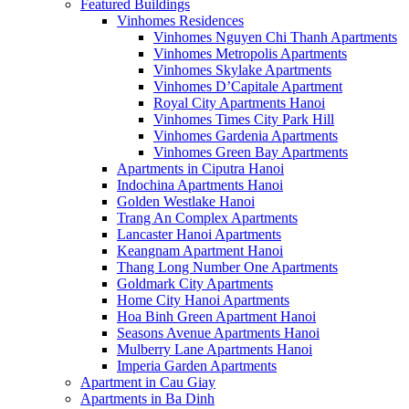
Featured Buildings
Vinhomes Residences
Vinhomes Nguyen Chi Thanh Apartments
Vinhomes Metropolis Apartments
Vinhomes Skylake Apartments
Vinhomes D’Capitale Apartment
Royal City Apartments Hanoi
Vinhomes Times City Park Hill
Vinhomes Gardenia Apartments
Vinhomes Green Bay Apartments
Apartments in Ciputra Hanoi
Indochina Apartments Hanoi
Golden Westlake Hanoi
Trang An Complex Apartments
Lancaster Hanoi Apartments
Keangnam Apartment Hanoi
Thang Long Number One Apartments
Goldmark City Apartments
Home City Hanoi Apartments
Hoa Binh Green Apartment Hanoi
Seasons Avenue Apartments Hanoi
Mulberry Lane Apartments Hanoi
Imperia Garden Apartments
Apartment in Cau Giay
Apartments in Ba Dinh