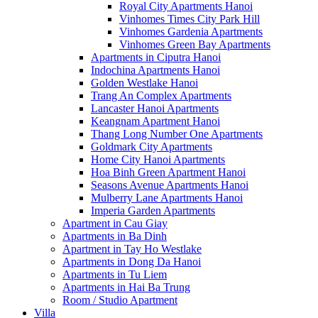
Royal City Apartments Hanoi
Vinhomes Times City Park Hill
Vinhomes Gardenia Apartments
Vinhomes Green Bay Apartments
Apartments in Ciputra Hanoi
Indochina Apartments Hanoi
Golden Westlake Hanoi
Trang An Complex Apartments
Lancaster Hanoi Apartments
Keangnam Apartment Hanoi
Thang Long Number One Apartments
Goldmark City Apartments
Home City Hanoi Apartments
Hoa Binh Green Apartment Hanoi
Seasons Avenue Apartments Hanoi
Mulberry Lane Apartments Hanoi
Imperia Garden Apartments
Apartment in Cau Giay
Apartments in Ba Dinh
Apartment in Tay Ho Westlake
Apartments in Dong Da Hanoi
Apartments in Tu Liem
Apartments in Hai Ba Trung
Room / Studio Apartment
Villa