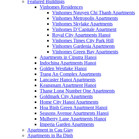
Featured Buildings
Vinhomes Residences
Vinhomes Nguyen Chi Thanh Apartments
Vinhomes Metropolis Apartments
Vinhomes Skylake Apartments
Vinhomes D’Capitale Apartment
Royal City Apartments Hanoi
Vinhomes Times City Park Hill
Vinhomes Gardenia Apartments
Vinhomes Green Bay Apartments
Apartments in Ciputra Hanoi
Indochina Apartments Hanoi
Golden Westlake Hanoi
Trang An Complex Apartments
Lancaster Hanoi Apartments
Keangnam Apartment Hanoi
Thang Long Number One Apartments
Goldmark City Apartments
Home City Hanoi Apartments
Hoa Binh Green Apartment Hanoi
Seasons Avenue Apartments Hanoi
Mulberry Lane Apartments Hanoi
Imperia Garden Apartments
Apartment in Cau Giay
Apartments in Ba Dinh