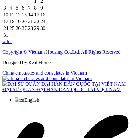
1
2
3
4
5
6
7
8
9
10
11
12
13
14
15
16
17
18
19
20
21
22
23
24
25
26
27
28
29
30
31
« Jul
Copyright © Vietnam Housing Co.,Ltd. All Rights Reserved.
Designed by Real Homes
China embassies and consulates in Vietnam
ĐẠI SỨ QUÁN ĐẠI HÀN DÂN QUỐC TẠI VIỆT NAM
English