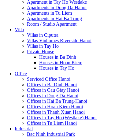
Apartment in Tay Ho Westlake
Apartments in Dong Da Hanoi
Apartments in Tu Liem
Apartments in Hai Ba Trung
Room / Studio Apartment
Villa
Villas in Ciputra
Villas Vinhomes Riverside Hanoi
Villas in Tay Ho
Private House
Houses in Ba Dinh
Houses in Hoan Kiem
Houses in Tay Ho
Office
Serviced Office Hanoi
Offices in Ba Dinh Hanoi
Offices in Cau Giay Hanoi
Offices in Dong Da Hanoi
Offices in Hai Ba Trung-Hanoi
Offices in Hoan Kiem Hanoi
Offices in Thanh Xuan Hanoi
Offices in Tay Ho (Westlake) Hanoi
Offices in Tu Liem Hanoi
Industrial
Bac Ninh Industrial Park