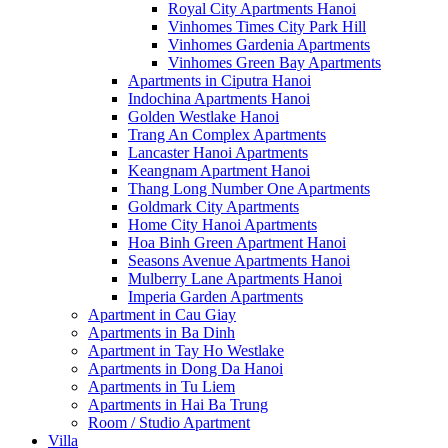
Royal City Apartments Hanoi
Vinhomes Times City Park Hill
Vinhomes Gardenia Apartments
Vinhomes Green Bay Apartments
Apartments in Ciputra Hanoi
Indochina Apartments Hanoi
Golden Westlake Hanoi
Trang An Complex Apartments
Lancaster Hanoi Apartments
Keangnam Apartment Hanoi
Thang Long Number One Apartments
Goldmark City Apartments
Home City Hanoi Apartments
Hoa Binh Green Apartment Hanoi
Seasons Avenue Apartments Hanoi
Mulberry Lane Apartments Hanoi
Imperia Garden Apartments
Apartment in Cau Giay
Apartments in Ba Dinh
Apartment in Tay Ho Westlake
Apartments in Dong Da Hanoi
Apartments in Tu Liem
Apartments in Hai Ba Trung
Room / Studio Apartment
Villa