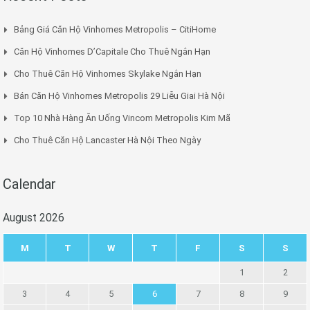
Bảng Giá Căn Hộ Vinhomes Metropolis – CitiHome
Căn Hộ Vinhomes D’Capitale Cho Thuê Ngắn Hạn
Cho Thuê Căn Hộ Vinhomes Skylake Ngắn Hạn
Bán Căn Hộ Vinhomes Metropolis 29 Liễu Giai Hà Nội
Top 10 Nhà Hàng Ăn Uống Vincom Metropolis Kim Mã
Cho Thuê Căn Hộ Lancaster Hà Nội Theo Ngày
Calendar
August 2026
M
T
W
T
F
S
S
1
2
3
4
5
6
7
8
9