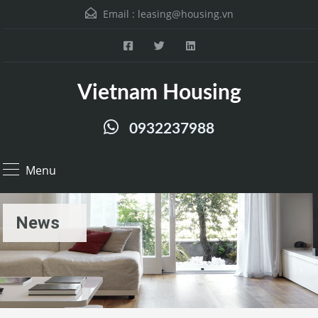
Email :
leasing@housing.vn
Vietnam Housing
0932237988
Menu
News