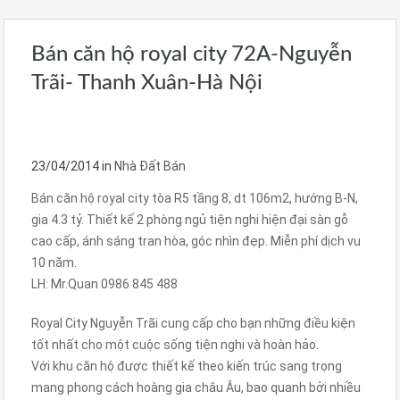
Bán căn hộ royal city 72A-Nguyễn
Trãi- Thanh Xuân-Hà Nội
23/04/2014
in
Nhà Đất Bán
Bán căn hộ royal city tòa R5 tầng 8, dt 106m2, hướng B-N,
gia 4.3 tỷ. Thiết kế 2 phòng ngủ tiện nghi hiện đại sàn gỗ
cao cấp, ánh sáng tran hòa, góc nhìn đẹp. Miễn phí dịch vu
10 năm.
LH: Mr.Quan 0986 845 488
Royal City Nguyễn Trãi cung cấp cho bạn những điều kiện
tốt nhất cho một cuộc sống tiện nghi và hoàn hảo.
Với khu căn hộ được thiết kế theo kiến trúc sang trọng
mang phong cách hoàng gia châu Âu, bao quanh bởi nhiều