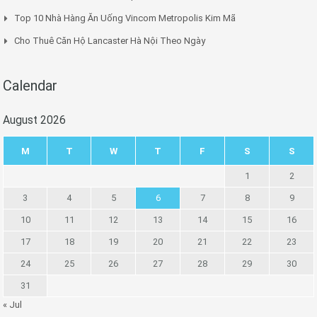
Top 10 Nhà Hàng Ăn Uống Vincom Metropolis Kim Mã
Cho Thuê Căn Hộ Lancaster Hà Nội Theo Ngày
Calendar
August 2026
M
T
W
T
F
S
S
1
2
3
4
5
6
7
8
9
10
11
12
13
14
15
16
17
18
19
20
21
22
23
24
25
26
27
28
29
30
31
« Jul