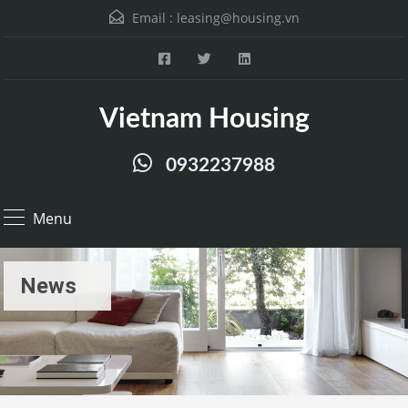
Email :
leasing@housing.vn
Vietnam Housing
0932237988
Menu
News