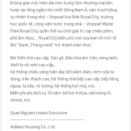
không gian mở, hiện đại như trung tâm thương mại liên
hoàn tại tầng ngầm lớn nhất Đông Nam Á, sân trượt băng
tự nhiên trong nhà – Vinpearl Ice Rink Royal City, trường
học quốc tế, công viên nước trong nhà – Vinpearl Water
Park Royal City, quần thể vui chơi giải trí, rạp chiếu phim,
phố ẩm thực,… Royal City biến ước mơ của bạn về một tổ
ấm “Xanh, Thông minh” trở thành hiện thực.
Nội thất nhà cao cấp: Sàn gỗ, điều hòa âm trần, nóng lạnh,
thiết bị vệ sinh cao cấp,
hệ thống chiếu sáng hiện đại tiết kiệm điện, rèm cửa tự
động, trần thạch cao, hệ thống nhà bếp cao cấp: bếp hồng
ngoại, tủ bếp, tủ tường, hệ thống hút mùi, etc.
Miễn phí phí dịch vụ 10 năm: bể bơi 4 mùa, sân bóng rổ,
tennis, etc.
Quan Nguyen | sales Executive
———————————————————————
AnNam Housing Co., Ltd